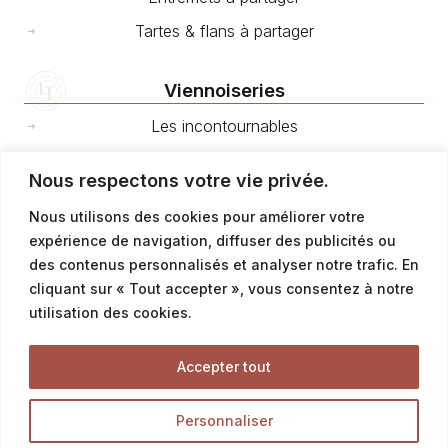
Tartes & flans à partager
Viennoiseries
Les incontournables
Nos spécialités
Nous respectons votre vie privée.
Nos brioches
Nous utilisons des cookies pour améliorer votre
Mini viennoiseries & chouquettes
expérience de navigation, diffuser des publicités ou
Nos gourmandises
des contenus personnalisés et analyser notre trafic. En
cliquant sur « Tout accepter », vous consentez à notre
utilisation des cookies.
Snacking
Sandwichs
Accepter tout
Paninis & Ciabattas
Personnaliser
Pizzas et fougasses