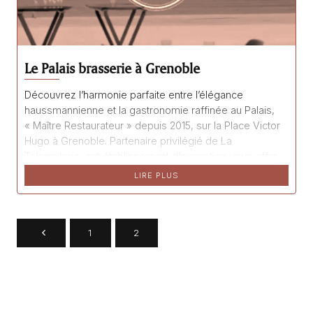
Le Palais brasserie à Grenoble
Découvrez l’harmonie parfaite entre l’élégance
haussmannienne et la gastronomie raffinée au Palais,
« Maître Restaurateur » depuis 2015, sur la Place Victor
Hugo à Grenoble. Partenaire privilégié de La
Talemelerie, cet établissement d’exception vous offre
des ambiances diversifiées, une alliance gourmande
LIRE PLUS
unique, et une expérience culinaire mémorable, tous les
jours de la semaine.
1
2