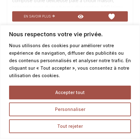
composé d’une délicieuse pâte à choux maison,
préparée avec du pur beurre d’exception AOP Isigny.
Sa garniture généreuse se compose d’une onctueuse
EN SAVOIR PLUS
crème pâtissière au chocolat. Le tout est sublimé par
un glaçage au chocolat qui apporte une touche de
Nous respectons votre vie privée.
gourmandise supplémentaire. Laissez-vous séduire
par cet éclair chocolat, un véritable délice à déguster à
Nous utilisons des cookies pour améliorer votre
1
2
3
tout moment de la journée.
expérience de navigation, diffuser des publicités ou
des contenus personnalisés et analyser notre trafic. En
cliquant sur « Tout accepter », vous consentez à notre
utilisation des cookies.
Accepter tout
Personnaliser
Tout rejeter