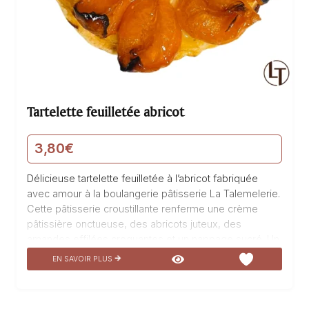
Tartelette feuilletée abricot
3,80
€
Délicieuse tartelette feuilletée à l’abricot fabriquée
avec amour à la boulangerie pâtisserie La Talemelerie.
Cette pâtisserie croustillante renferme une crème
pâtissière onctueuse, des abricots juteux, des
amandes effilées croquantes et un nappage sucré. Un
véritable délice pour les papilles qui vous transportera
EN SAVOIR PLUS
au coeur de l’été en une seule bouchée. Savourez
chaque instant de cette douceur fruitée et laissez-
vous emporter par sa saveur exquise.