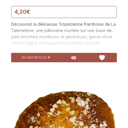
4,20
€
Découvrez la délicieuse Tropézienne framboise de La
Talemelerie, une pâtisserie montée sur une base de
pâte briochée moelleuse et généreuse, garnie d’une
crème légère onctueuse et parfumée au kirsh,
sublimée par des morceaux de framboise frais et
juteux. Un véritable hymne à la gourmandise, cette
EN SAVOIR PLUS
pâtisserie est un véritable délice pour les papilles, à
savourer sans modération pour un moment de pur
plaisir.