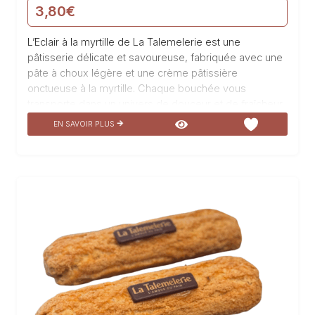
3,80
€
L’Eclair à la myrtille de La Talemelerie est une
pâtisserie délicate et savoureuse, fabriquée avec une
pâte à choux légère et une crème pâtissière
onctueuse à la myrtille. Chaque bouchée vous
transporte dans un univers de douceur et de fraîcheur,
où les notes acidulées des myrtilles se marient
EN SAVOIR PLUS
parfaitement avec la douceur de la crème. Ce petit
joyau sucré est un véritable délice pour les papilles, à
savourer à tout moment de la journée pour une pause
gourmande et raffinée.