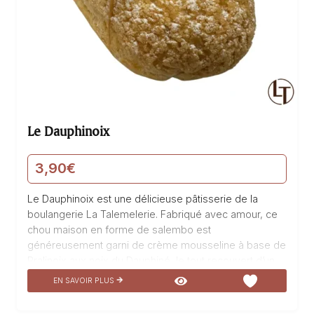
Le Dauphinoix
3,90
€
Le Dauphinoix est une délicieuse pâtisserie de la
boulangerie La Talemelerie. Fabriqué avec amour, ce
chou maison en forme de salembo est
généreusement garni de crème mousseline à base de
Pralinoix aux noix du Dauphiné, le tout recouvert d’un
crumble croustillant. Un véritable chef-d’œuvre de
EN SAVOIR PLUS
saveurs locales qui ravira vos papilles à chaque
bouchée. Laissez-vous emporter par la douceur de la