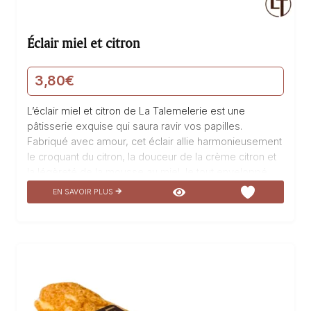
Éclair miel et citron
3,80
€
L’éclair miel et citron de La Talemelerie est une
pâtisserie exquise qui saura ravir vos papilles.
Fabriqué avec amour, cet éclair allie harmonieusement
le croquant du citron, la douceur de la crème citron et
la légèreté de la mousse au miel, le tout enveloppé
dans une délicate pâte à choux avec un craquelin
EN SAVOIR PLUS
croustillant sur le dessus. Chaque bouchée de cet
éclair vous transporte dans un tourbillon de saveurs
sucrées et acidulées, pour un moment de pur bonheur
gustatif. Un véritable délice à savourer sans
modération.