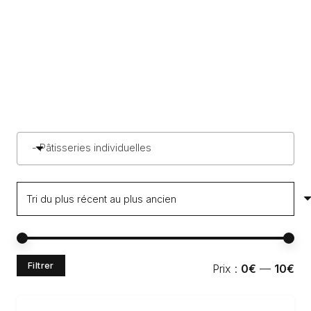
- Pâtisseries individuelles
Pri
Pri
Filtrer
Prix :
0€
—
10€
min
ma