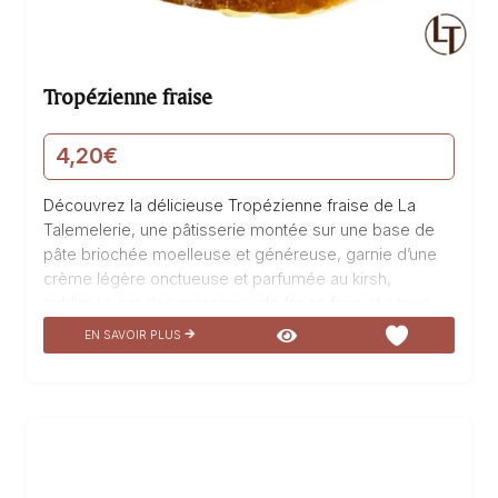
Tropézienne fraise
4,20
€
Découvrez la délicieuse Tropézienne fraise de La
Talemelerie, une pâtisserie montée sur une base de
pâte briochée moelleuse et généreuse, garnie d’une
crème légère onctueuse et parfumée au kirsh,
sublimée par des morceaux de fraise frais et juteux.
Un véritable hymne à la gourmandise, cette pâtisserie
EN SAVOIR PLUS
est un véritable délice pour les papilles, à savourer
sans modération pour un moment de pur plaisir.