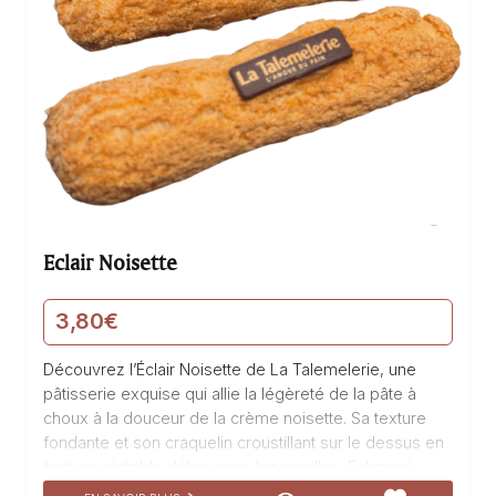
Eclair Noisette
3,80
€
Découvrez l’Éclair Noisette de La Talemelerie, une
pâtisserie exquise qui allie la légèreté de la pâte à
choux à la douceur de la crème noisette. Sa texture
fondante et son craquelin croustillant sur le dessus en
font un véritable délice pour les papilles. Fabriqué
avec soin et passion, cet éclair ravira les amateurs de