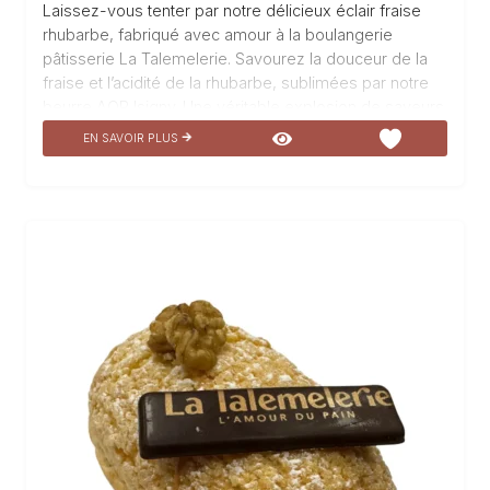
Laissez-vous tenter par notre délicieux éclair fraise
rhubarbe, fabriqué avec amour à la boulangerie
pâtisserie La Talemelerie. Savourez la douceur de la
fraise et l’acidité de la rhubarbe, sublimées par notre
beurre AOP Isigny. Une véritable explosion de saveurs
en bouche, un véritable plaisir pour les papilles. L’éclair
EN SAVOIR PLUS
fraise rhubarbe est un incontournable de notre
pâtisserie, à déguster sans modération pour un
moment de gourmandise absolu.