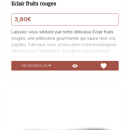
Eclair fruits rouges
3,80
€
Laissez-vous séduire par notre délicieux Éclair fruits
rouges, une pâtisserie gourmande qui saura ravir vos
papilles. Fabriqué avec amour dans notre boulangerie
pâtisserie La Talemelerie. Sa pâte à choux maison,
préparée avec du pur beurre d’exception AOP d’Isigny,
est légère et croustillante. À l’intérieur, vous
EN SAVOIR PLUS
découvrirez une crème pâtissière allégée aux fruits
rouges, subtilement sucrée et onctueuse, ainsi qu’une
compote de fruits rouges qui apporte une touche
acidulée. Pour encore plus de gourmandise, cet éclair
est recouvert d’un craquelin rouge qui lui apporte une
texture croquante. Du 12 au 18 Février, pour célébrer
les amoureux, cet éclair prendra la forme…