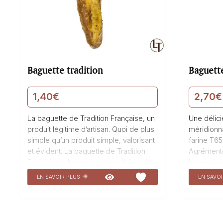
Baguette tradition
Baguette
1,40
€
2,70
€
La baguette de Tradition Française, un
Une délic
produit légitime d’artisan. Quoi de plus
méridionna
simple qu’un produit simple, valorisant
farine T65
et évident. La baguette de Tradition
Agrémenté
Française a le message qualité le plus
baguette e
indiscutable, composée de Farine de
les papille
EN SAVOIR PLUS
EN SAVO
tradition française T65 & fermentation
dorée ren
au levain. Fabriquée avec passion et
parfumée.
savoir-faire par La Talemelerie, cette
vos repas 
baguette est un véritable trésor du
cette bagu