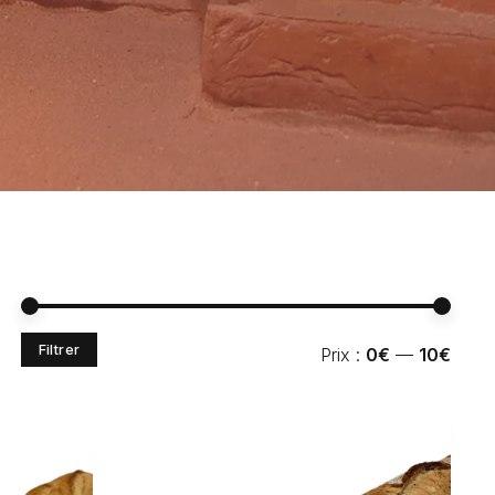
Prix
Prix
Filtrer
Prix :
0€
—
10€
min
max