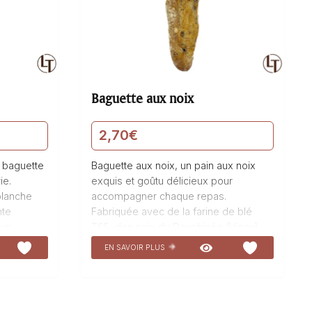
Baguette aux noix
2,70
€
a baguette
Baguette aux noix, un pain aux noix
ie.
exquis et goûtu délicieux pour
blanche
accompagner chaque repas.
nte
Fabriquée avec de la farine de blé
 un
T65, des noix du Dauphinée (Vinay)
lles. Sa
(AOC) et une fermentation au levain,
EN SAVOIR PLUS
e,
cette baguette est un réel délice pour
n fait un
les papilles. Sa texture croustillante et
tre
sa saveur intense de noix en font un
stez notre
véritable plaisir des sens. Dégustez