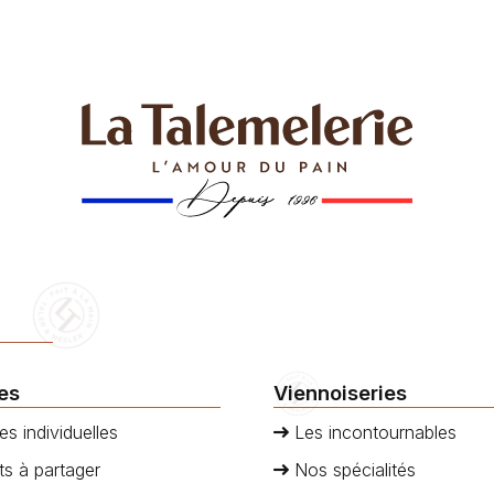
 une touche
Talemelière poolish et laiss
néenne à vos tables.
transporter vers la délectatio
notre Baguette olives et
ain aux saveurs ensoleillées
ngerie pâtisserie La
e.
ies
Viennoiseries
es individuelles
Les incontournables
s à partager
Nos spécialités