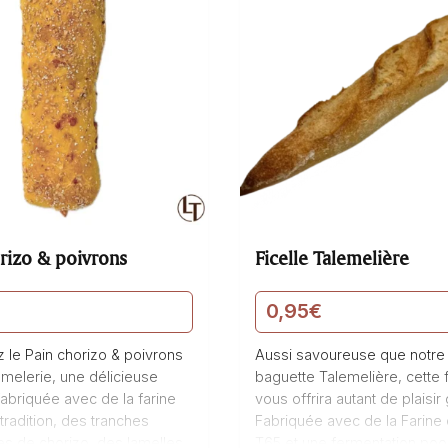
rizo & poivrons
Ficelle Talemelière
0,95
€
 le Pain chorizo & poivrons
Aussi savoureuse que notre
melerie, une délicieuse
baguette Talemelière, cette f
abriquée avec de la farine
vous offrira autant de plaisir g
tradition, des tranches
Fabriquée avec de la Farine 
s de chorizo, des lamelles
T65 et une fermentation pool