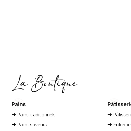
patrimoine culinaire français. Sa croûte
apportera
dorée et croustillante cache une mie
méditerra
aérée et moelleuse qui fond
Dégustez 
délicieusement en bouche. Idéale pour
thym, un p
accompagner un plateau de fromages
à la boula
ou pour tartiner de beurre salé, cette
Talemeleri
baguette est un incontournable de la
boulangerie française. Son goût…
La Boutique
Pains
Pâtisser
Pains traditionnels
Pâtisseri
Pains saveurs
Entremet