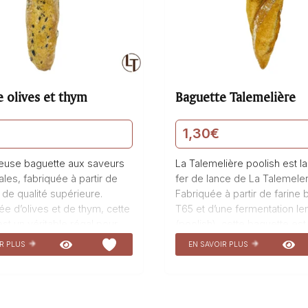
 olives et thym
Baguette Talemelière
1,30
€
ieuse baguette aux saveurs
La Talemelière poolish est l
les, fabriquée à partir de
fer de lance de La Talemeler
 de qualité supérieure.
Fabriquée à partir de farine 
e d’olives et de thym, cette
T65 et d’une fermentation le
st un véritable régal pour
(poolish), cette baguette est
s. Sa croûte croustillante et
véritable délice pour les papi
IR PLUS
EN SAVOIR PLUS
ferme une mie moelleuse et
texture légère et croustillant
 Parfaite pour accompagner
associée à son goût subtil, e
en famille ou entre amis,
produit incontournable de no
ette olives et thym
boulangerie pâtisserie. Dégu