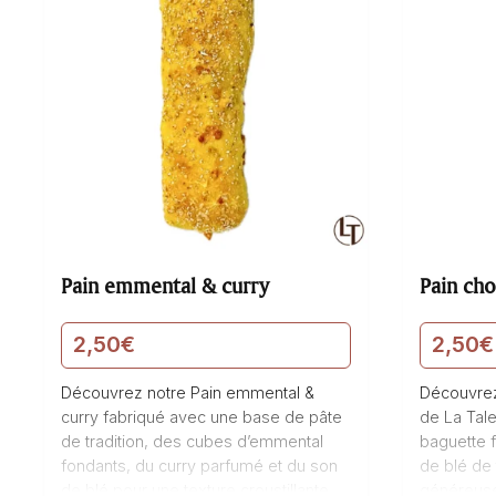
Pain emmental & curry
Pain cho
2,50
€
2,50
€
Découvrez notre Pain emmental &
Découvrez
curry fabriqué avec une base de pâte
de La Tale
de tradition, des cubes d’emmental
baguette f
fondants, du curry parfumé et du son
de blé de 
de blé pour une texture croustillante.
généreuse