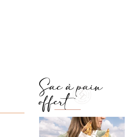
ez-vous
notre Baguette aux noix, un pain qui va
n.
vous régaler.
Sac à pain
offert