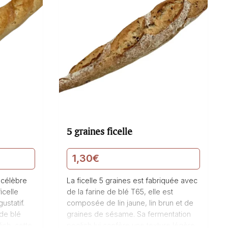
5 graines ficelle
1,30
€
 célèbre
La ficelle 5 graines est fabriquée avec
icelle
de la farine de blé T65, elle est
ustatif.
composée de lin jaune, lin brun et de
de blé
graines de sésame. Sa fermentation
ish, cette
poolish lui confère une texture légère