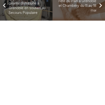
Fête du Pain à Grenoble
géante distribuée à
et Chambéry du 11 au 18
Grenoble en soutien au
mai
Secours Populaire