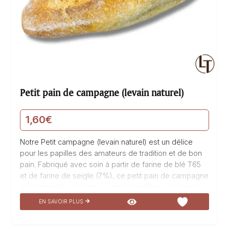
Petit pain de campagne (levain naturel)
1,60
€
Notre Petit campagne (levain naturel) est un délice
pour les papilles des amateurs de tradition et de bon
pain. Fabriqué avec soin à partir de farine de blé T65
et de farine de seigle (7%), ce petit pain de campagne
est fermenté au levain, ce qui lui confère une saveur
unique et une texture moelleuse. Son goût authentique
EN SAVOIR PLUS
et sa croûte croustillante en font un incontournable
pour accompagner vos repas. Dégustez notre Petite