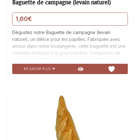
Baguette de campagne (levain naturel)
1,60
€
Dégustez notre Baguette de campagne (levain
naturel), un délice pour les papilles. Fabriquée avec
amour dans notre boulangerie, cette baguette est une
véritable invitation à la gourmandise. Composée de
farine de blé T65 et de farine de seigle (7%) et
fermentée au levain, elle offre une texture légère et
EN SAVOIR PLUS
une saveur authentique. Cuite dans notre four à bois
plus que centenaire, elle dégage un parfum irrésistible
qui vous transportera dans notre univers de
boulangerie traditionnelle. Parfaite pour accompagner
vos repas ou pour être dégustée seule, cette
baguette de campagne saura ravir les amateurs de
bon pain.