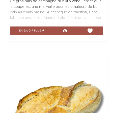
Ce gros pain de campagne d’un kilo vendu entier ou à
la coupe est une merveille pour les amateurs de bon
pain au levain naturel. Authentique de tradition, il est
fabriqué avec de la farine de blé T65 et de la farine de
seigle (7%), puis fermenté au levain naturel. Sa croûte
croustillante renferme une mie moelleuse et
EN SAVOIR PLUS
légèrement acidulée, rappelant les saveurs d’antan. Sa
texture rustique et généreuse en fait un incontournable
pour les repas conviviaux en famille ou entre amis.
Dégustez ce pain bûcheron de campagne, un délice
pour les papilles, avec du beurre salé ou en
accompagnement…