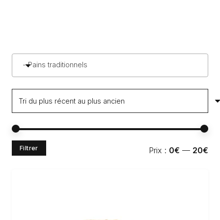
- Pains traditionnels
Pri
Pri
Filtrer
Prix :
0€
—
20€
min
ma