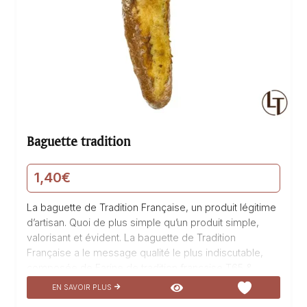
Baguette tradition
1,40
€
La baguette de Tradition Française, un produit légitime
d’artisan. Quoi de plus simple qu’un produit simple,
valorisant et évident. La baguette de Tradition
Française a le message qualité le plus indiscutable,
composée de Farine de tradition française T65 &
fermentation au levain. Fabriquée avec passion et
EN SAVOIR PLUS
savoir-faire par La Talemelerie, cette baguette est un