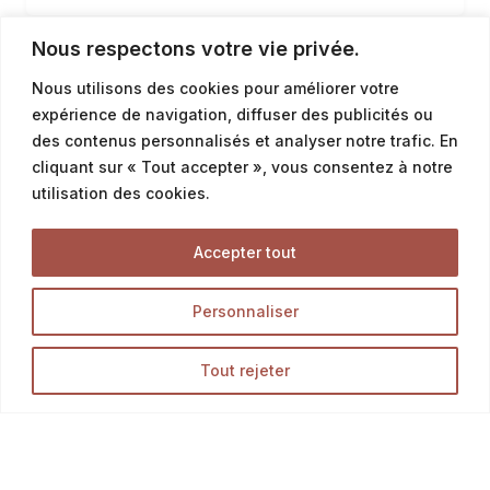
véritable trésor du patrimoine culinaire français. Sa
croûte dorée et croustillante cache une mie aérée et
Nous respectons votre vie privée.
moelleuse qui fond délicieusement en bouche. Idéale
1
2
pour accompagner un plateau de fromages ou pour
Nous utilisons des cookies pour améliorer votre
tartiner de beurre salé, cette baguette est un
expérience de navigation, diffuser des publicités ou
incontournable de la boulangerie française. Son goût…
des contenus personnalisés et analyser notre trafic. En
cliquant sur « Tout accepter », vous consentez à notre
utilisation des cookies.
Accepter tout
Personnaliser
Tout rejeter