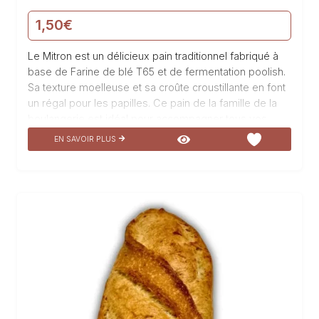
1,50
€
Le Mitron est un délicieux pain traditionnel fabriqué à
base de Farine de blé T65 et de fermentation poolish.
Sa texture moelleuse et sa croûte croustillante en font
un régal pour les papilles. Ce pain de la famille de la
boulangerie est idéal pour accompagner tous vos
plats, qu’ils soient sucrés ou salés. Sa fabrication
EN SAVOIR PLUS
artisanale garantit une qualité exceptionnelle et une
saveur incomparable. Dégustez notre Le Mitron et
laissez-vous séduire par son goût authentique et son
parfum envoûtant. Avec sa mie légère et aérée, Le
Mitron est un délice pour les amateurs de pains
traditionnels. Son goût unique et…