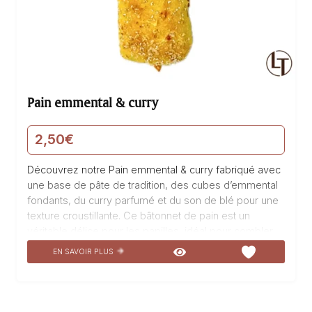
Pain emmental & curry
2,50
€
Découvrez notre Pain emmental & curry fabriqué avec
une base de pâte de tradition, des cubes d’emmental
fondants, du curry parfumé et du son de blé pour une
texture croustillante. Ce bâtonnet de pain est un
véritable délice pour les papilles, idéal pour combler
une petite faim, accompagner un apéritif, agrémenter
EN SAVOIR PLUS
un pique-nique ou sublimer vos salades. L’alliance
subtile du fromage et des épices vous transportera
dans un voyage gustatif inoubliable. Savourez chaque
bouchée de ce produit de la famille de la boulangerie,