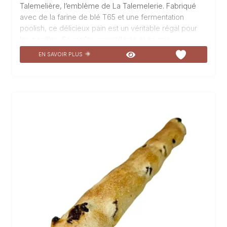
Talemelière, l’emblème de La Talemelerie. Fabriqué
avec de la farine de blé T65 et une fermentation
poolish, ce délicieux pain est un véritable régal pour
les papilles. Sa croûte croustillante et sa mie
moelleuse en font une boulangerie incontournable.
EN SAVOIR PLUS
Idéal pour accompagner vos repas, ce mini pain est
également parfait pour les sandwichs ou les apéritifs.
Venez découvrir le plaisir de déguster ce petit bijou de
la boulangerie La Talemelerie.