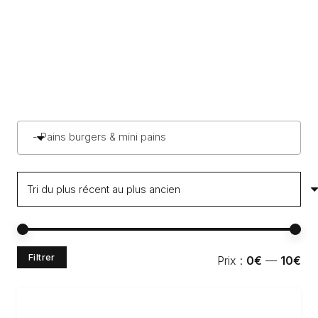
- Pains burgers & mini pains
Pri
Pri
Filtrer
Prix :
0€
—
10€
min
ma