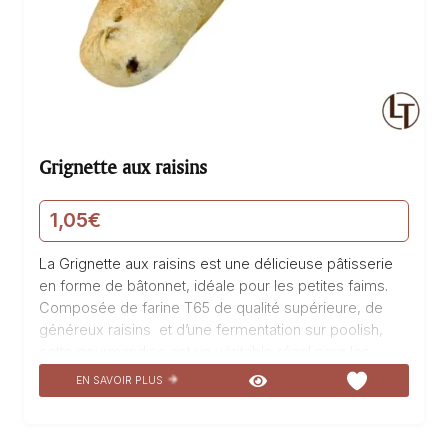
Grignette aux raisins
1,05
€
La Grignette aux raisins est une délicieuse pâtisserie
en forme de bâtonnet, idéale pour les petites faims.
Composée de farine T65 de qualité supérieure, de
généreux raisins et d’une fermentation sur poolish,
cette gourmandise est un véritable régal pour les
papilles. Sa texture légère et gourmande, associée à
EN SAVOIR PLUS
la douceur sucrée des raisins, en fait un véritable
plaisir à déguster. Fabriquée avec soin dans notre
boulangerie pâtisserie La Talemelerie, cette Grignette