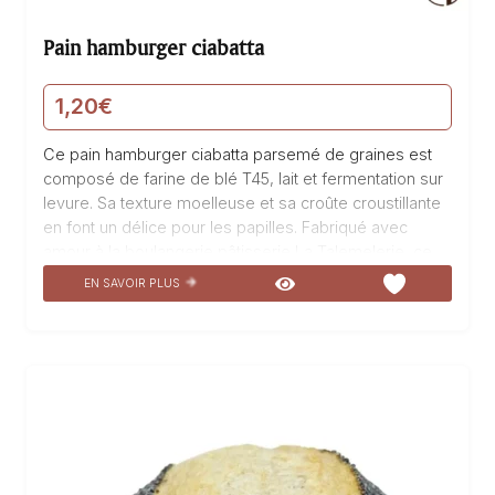
Pain hamburger ciabatta
1,20
€
Ce pain hamburger ciabatta parsemé de graines est
composé de farine de blé T45, lait et fermentation sur
levure. Sa texture moelleuse et sa croûte croustillante
en font un délice pour les papilles. Fabriqué avec
amour à la boulangerie pâtisserie La Talemelerie, ce
pain hamburger ciabatta est parfait pour composer de
EN SAVOIR PLUS
délicieux burgers gourmands. Les graines ajoutent une
touche de croquant et de saveur supplémentaire.
Dégustez notre Pain hamburger ciabatta, un produit de
boulangerie à la fois savoureux et réconfortant.