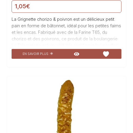
1,05
€
La Grignette chorizo & poivron est un délicieux petit
pain en forme de bâtonnet, idéal pour les petites faims
et les encas. Fabriqué avec de la Farine T65, du
chorizo et des poivrons, ce produit de la boulangerie
La Talemelerie est un véritable régal pour les papilles.
Sa forme allongée et sa texture croustillante en font un
EN SAVOIR PLUS
en-cas parfait à emporter partout avec soi. Le mariage
savoureux du chorizo épicé et des poivrons doux
apporte une explosion de saveurs en bouche.
Dégustez notre Grignette chorizo & poivron et laissez-
vous transporter par son goût unique et irrésistible.