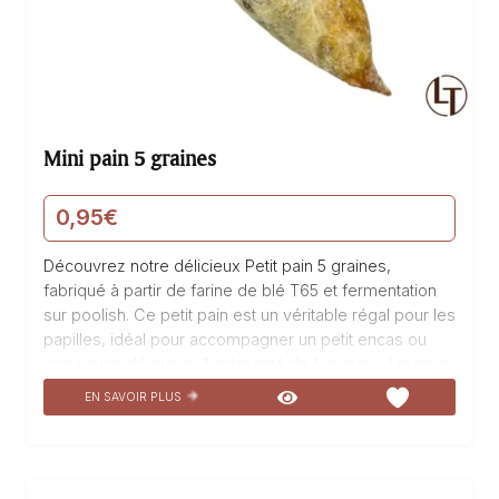
Mini pain 5 graines
0,95
€
Découvrez notre délicieux Petit pain 5 graines,
fabriqué à partir de farine de blé T65 et fermentation
sur poolish. Ce petit pain est un véritable régal pour les
papilles, idéal pour accompagner un petit encas ou
une pause déjeuner. Agrémenté de Lin jaune, Lin brun,
Sésame, Millet et Pavot Bleu, il offre une texture
EN SAVOIR PLUS
croustillante et une saveur unique. Les graines ajoutent
une touche de croquant et de richesse à ce pain
artisanal. Venez déguster notre Petit pain 5 graines à
La Talemelerie, votre boulangerie-pâtisserie de