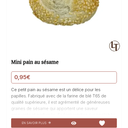
Mini pain au sésame
0,95
€
Ce petit pain au sésame est un délice pour les
papilles. Fabriqué avec de la farine de blé T65 de
qualité supérieure, il est agrémenté de généreuses
graines de sésame qui apportent une saveur
croquante et parfumée. Sa fermentation sur poolish lui
confère une texture moelleuse et une légère acidité
EN SAVOIR PLUS
qui ravira les amateurs de pains traditionnels. Idéal