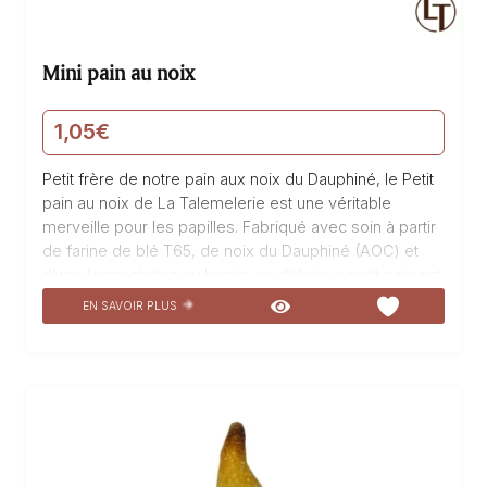
Mini pain au noix
1,05
€
Petit frère de notre pain aux noix du Dauphiné, le Petit
pain au noix de La Talemelerie est une véritable
merveille pour les papilles. Fabriqué avec soin à partir
de farine de blé T65, de noix du Dauphiné (AOC) et
d’une fermentation au levain, ce délicieux petit pain est
un incontournable de notre boulangerie. Sa mie
EN SAVOIR PLUS
moelleuse et parfumée, associée à la saveur intense
des noix de Vinay, en font une véritable gourmandise.
Idéal pour accompagner vos repas ou simplement
pour une pause gourmande, le Petit pain au noix de La
Talemelerie est un régal à chaque bouchée.