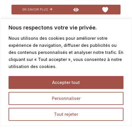
simplement lorsque vous avez fini de composer votre
repas. Fabriquée avec une base de Farine T65, des
EN SAVOIR PLUS
lardons savoureux et une fermentation sur poolish,
cette Grignette aux lardons est un véritable régal. Son
Nous respectons votre vie privée.
extérieur croustillant et doré cache une mie moelleuse
et parfumée. Parfaite pour accompagner une salade,
Nous utilisons des cookies pour améliorer votre
1
2
une soupe, elle apportera une touche de gourmandise
expérience de navigation, diffuser des publicités ou
à vos repas. Laissez-vous tenter par cette…
des contenus personnalisés et analyser notre trafic. En
cliquant sur « Tout accepter », vous consentez à notre
utilisation des cookies.
Accepter tout
Personnaliser
Tout rejeter