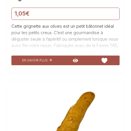
1,05
€
Cette grignette aux olives est un petit bâtonnet idéal
pour les petits creux. C’est une gourmandise à
déguster seule à l’apéritif ou simplement lorsque vous
avez fini votre repas. Fabriquée avec de la Farine T65,
des Olives et une fermentation sur poolish, cette
grignette est un délice pour les papilles. Sa texture
EN SAVOIR PLUS
croustillante et sa saveur intense d’olives en font un
produit irrésistible. Que ce soit pour accompagner un
bon verre de vin ou pour satisfaire une envie de
gourmandise, cette grignette est le choix parfait.
Venez découvrir notre Grignette aux olives à la
boulangerie pâtisserie La Talemelerie et laissez-
vous…