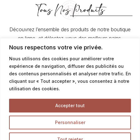
Tous Nos Produits
Découvrez l’ensemble des produits de notre boutique
en ligne, et délectez-vous des meilleurs pains,
viennoiseries et pâtisseries.
Nous respectons votre vie privée.
Nous utilisons des cookies pour améliorer votre
LA BOUTIQUE
expérience de navigation, diffuser des publicités ou
des contenus personnalisés et analyser notre trafic. En
cliquant sur « Tout accepter », vous consentez à notre
utilisation des cookies.
Service commercial particuliers
Accepter tout
contact@latalemelerie.com
Personnaliser
04 76 43 20 09
Tout rejeter