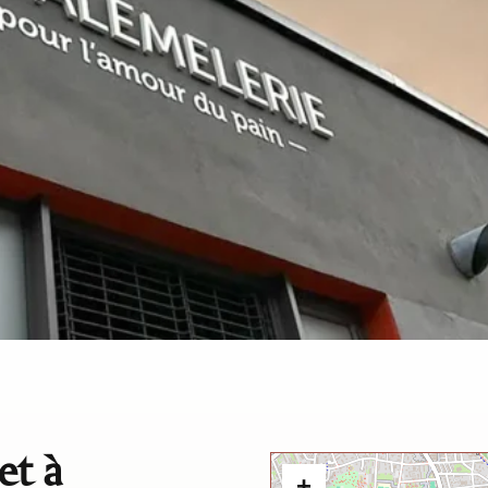
et à
+