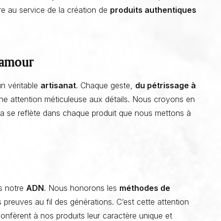
ire au service de la création de
produits authentiques
c amour
n véritable
artisanat
. Chaque geste,
du pétrissage à
Façonner en boulangerie : l’Art de façonner à la boulangerie et
une attention méticuleuse aux détails. Nous croyons en
pâtisserie La Talemelerie
ela se reflète dans chaque produit que nous mettons à
s notre
ADN
. Nous honorons les
méthodes de
s preuves au fil des générations. C’est cette attention
confèrent à nos produits leur caractère unique et