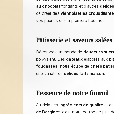
au chocolat
fondants et d’autres
délice
de créer des
viennoiseries croustillant
vos papilles dès la première bouchée.
Pâtisserie et saveurs salées
Découvrez un monde de
douceurs sucr
polyvalent. Des
gâteaux
élaborés aux
pi
fougasses
, notre équipe de
chefs pâtis
une variété de
délices faits maison
.
L’essence de notre fournil
Au-delà des
ingrédients de qualité
et de
de Barginet
, c’est notre équipe de plus 