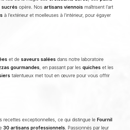
s sucrés
opère. Nos
artisans viennois
maîtrisent l’art
es
à l’extérieur et moelleuses à l’intérieur, pour égayer
ées
et de
saveurs salées
dans notre laboratoire
zzas gourmandes
, en passant par les
quiches
et les
siers
talentueux met tout en œuvre pour vous offrir
s recettes exceptionnelles, ce qui distingue le
Fournil
de
30 artisans professionnels
. Passionnés par leur