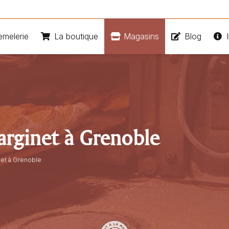
emelerie
La boutique
Magasins
Blog
I
arginet à Grenoble
net à Grenoble