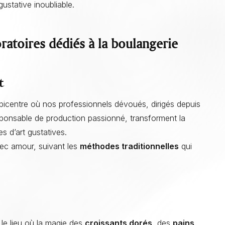
ustative inoubliable.
ratoires dédiés à la boulangerie
t
épicentre où nos professionnels dévoués, dirigés depuis
sponsable de production passionné, transforment la
 d’art gustatives.
ec amour, suivant les
méthodes traditionnelles
qui
 le lieu où la magie des
croissants dorés
, des
pains