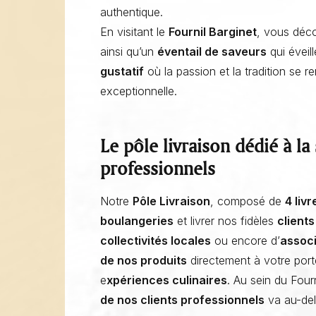
authentique.
En visitant le
Fournil Barginet
, vous déc
ainsi qu’un
éventail de saveurs
qui éveil
gustatif
où la passion et la tradition se r
exceptionnelle.
Le pôle livraison dédié à la
professionnels
Notre
Pôle Livraison
, composé de
4 liv
boulangeries
et livrer nos fidèles
client
collectivités locales
ou encore d’
associ
de nos produits
directement à votre porte
e
xpériences culinaires
. Au sein du Four
de nos clients professionnels
va au-del