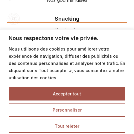
Snacking
Sandwichs
Nous respectons votre vie privée.
Paninis & Ciabattas
Nous utilisons des cookies pour améliorer votre
Pizzas et fougasses
expérience de navigation, diffuser des publicités ou
Salades
des contenus personnalisés et analyser notre trafic. En
Petites quiches
cliquant sur « Tout accepter », vous consentez à notre
utilisation des cookies.
Tartes salées à la part
Salés gourmands
Accepter tout
Boissons
Personnaliser
Offres & Menus
Tout rejeter
Menus snacking