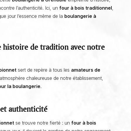
contre l’authenticité. Ici, un
four à bois traditionnel
,
que jour l’essence même de la
boulangerie à
 histoire de tradition avec notre
pionnet
sert de repère à tous les
amateurs de
l’atmosphère chaleureuse de notre établissement,
ur la boulangerie
.
Bouler en boulangerie : l’Art de bouler à la boulangerie et
et authenticité
pâtisserie La Talemelerie
ionnet
se trouve notre fierté : un
four à bois
que jour, il devient le gardien de notre engagement