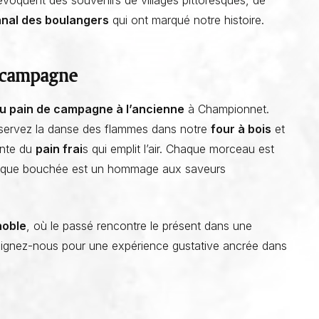
voquent des souvenirs de villages pittoresques, de
sanal des boulangers
qui ont marqué notre histoire.
e campagne
du pain de campagne à l’ancienne
à Championnet.
servez la danse des flammes dans notre
four à bois
et
ante du
pain frai
s qui emplit l’air. Chaque morceau est
 chaque bouchée est un hommage aux saveurs
noble
, où le passé rencontre le présent dans une
oignez-nous pour une expérience gustative ancrée dans