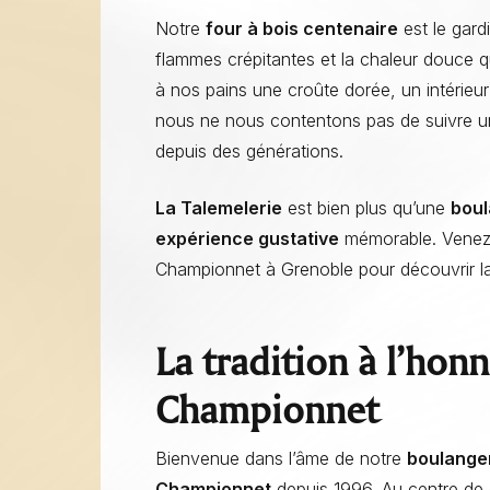
Notre
four à bois centenaire
est le gard
flammes crépitantes et la chaleur douce qu
à nos pains une croûte dorée, un intérieu
nous ne nous contentons pas de suivre un
depuis des générations.
La Talemelerie
est bien plus qu’une
boul
expérience gustative
mémorable. Venez 
Championnet à Grenoble pour découvrir la
La tradition à l’honn
Championnet
Bienvenue dans l’âme de notre
boulanger
Championnet
depuis 1996. Au centre de