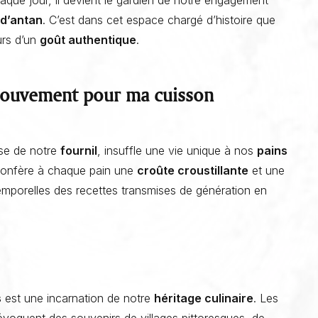
 d’antan
. C’est dans cet espace chargé d’histoire que
urs d’un
goût authentique
.
 mouvement pour ma cuisson
sse de notre
fournil
, insuffle une vie unique à nos
pains
e confère à chaque pain une
croûte croustillante
et une
temporelles des recettes transmises de génération en
s
est une incarnation de notre
héritage culinaire
. Les