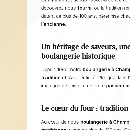
découvrez notre
fournil
où la tradition ren
datant de plus de 100 ans, pérennise cha
l’ancienne
.
Un héritage de saveurs, une
boulangerie historique
Depuis 1996, notre
boulangerie à Cham
tradition
et d’authenticité. Plongez dans 
imprégné de l’histoire de notre
passion po
Rouler en boulangerie : l’Art de rouler à la boulangerie et
Le cœur du four : tradition 
pâtisserie La Talemelerie
Au cœur de notre
boulangerie à Champ
traditionnel
vieux de plus de 100 ans. Cha