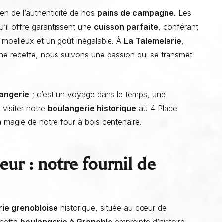
ien de l’authenticité de nos
pains de campagne
. Les
’il offre garantissent une
cuisson parfaite
, conférant
r moelleux et un goût inégalable. À
La Talemelerie
,
e recette, nous suivons une passion qui se transmet
angerie
; c’est un voyage dans le temps, une
visiter notre
boulangerie historique
au 4 Place
 magie de notre four à bois centenaire.
eur : notre fournil de
ie grenobloise
historique, située au cœur de
 cette
boulangerie à Grenoble
empreinte d’histoire,