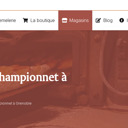
emelerie
La boutique
Magasins
Blog
I
Championnet à
pionnet à Grenoble