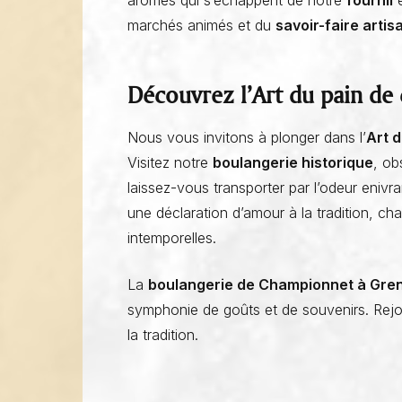
arômes qui s’échappent de notre
fournil
é
marchés animés et du
savoir-faire arti
Découvrez l’Art du pain d
Nous vous invitons à plonger dans l’
Art 
Visitez notre
boulangerie historique
, ob
laissez-vous transporter par l’odeur enivr
une déclaration d’amour à la tradition,
intemporelles.
La
boulangerie de Championnet à Gre
symphonie de goûts et de souvenirs. Rej
la tradition.