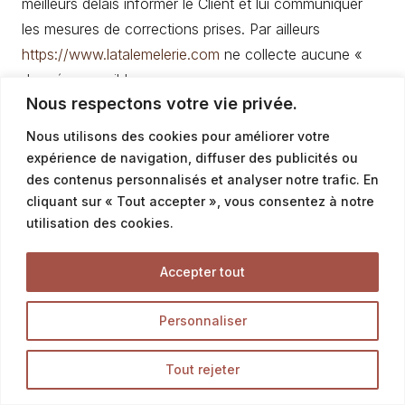
meilleurs délais informer le Client et lui communiquer
les mesures de corrections prises. Par ailleurs
https://www.latalemelerie.com
ne collecte aucune «
données sensibles ».
Nous respectons votre vie privée.
Les Données Personnelles de l’Utilisateur peuvent être
Nous utilisons des cookies pour améliorer votre
traitées par des filiales de
expérience de navigation, diffuser des publicités ou
https://www.latalemelerie.com
et des sous-traitants
des contenus personnalisés et analyser notre trafic. En
(prestataires de services), exclusivement afin de
cliquant sur « Tout accepter », vous consentez à notre
réaliser les finalités de la présente politique.
utilisation des cookies.
Dans la limite de leurs attributions respectives et pour
Accepter tout
les finalités rappelées ci-dessus, les principales
personnes susceptibles d’avoir accès aux données
Personnaliser
des Utilisateurs de
https://www.latalemelerie.com
sont
principalement les agents de notre service client.
Tout rejeter
7.5 Types de données collectées