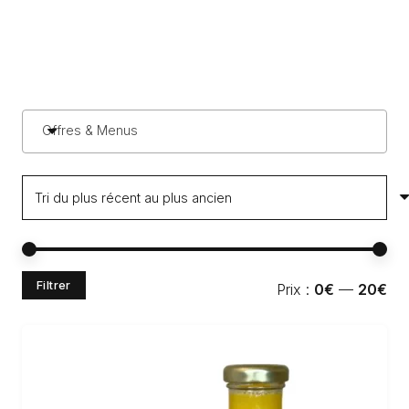
Offres & Menus
Pri
Pri
Filtrer
Prix :
0€
—
20€
min
ma