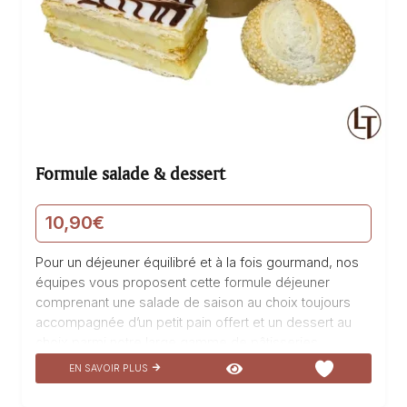
Formule salade & dessert
10,90
€
Pour un déjeuner équilibré et à la fois gourmand, nos
équipes vous proposent cette formule déjeuner
comprenant une salade de saison au choix toujours
accompagnée d’un petit pain offert et un dessert au
choix parmi notre large gamme de pâtisseries
artisanales. Dégustez cette formule qui allie fraîcheur
EN SAVOIR PLUS
et gourmandise, et laissez-vous séduire par les
saveurs délicates de nos salades composées de