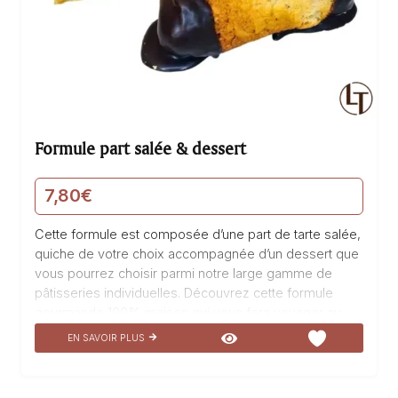
Formule part salée & dessert
7,80
€
Cette formule est composée d’une part de tarte salée,
quiche de votre choix accompagnée d’un dessert que
vous pourrez choisir parmi notre large gamme de
pâtisseries individuelles. Découvrez cette formule
gourmande 100% maison qui vous fera voyager au
pays des saveurs. Savourez une tarte salée, une
EN SAVOIR PLUS
quiche délicieusement préparée avec des ingrédients
frais et de qualité. Accompagnez-la d’un dessert
succulent, fabriqué avec amour par nos pâtissiers