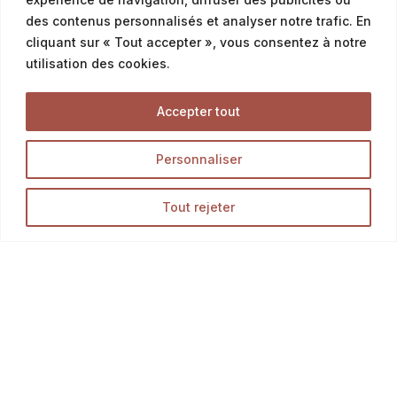
Pains équilibre & BIO
des contenus personnalisés et analyser notre trafic. En
cliquant sur « Tout accepter », vous consentez à notre
Baguettes
utilisation des cookies.
Pains burgers & mini pains
Accepter tout
Pâtisseries
Pâtisseries individuelles
Personnaliser
Entremets à partager
Tout rejeter
Tartes & flans à partager
Viennoiseries
Les incontournables
Nos spécialités
Opération en cours...
Nos brioches
Mini viennoiseries & chouquettes