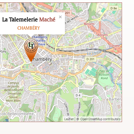
×
La Talemelerie
Maché
CHAMBÉRY
Leaflet
| ©
OpenStreetMap
contributors