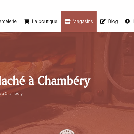
emelerie
La boutique
Magasins
Blog
I
Maché à Chambéry
é à Chambéry