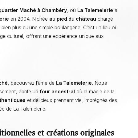
quartier Maché à Chambéry
, où
La Talemelerie
a
erie
en 2004. Nichée
au pied du château
chargé
 bien plus qu’une simple boulangerie. C’est un lieu où
age culturel, offrant une expérience unique aux
ché
, découvrez l’âme de
La Talemelerie
. Notre
issement, abrite un
four ancestral
où la magie de la
thentiques
et délicieux prennent vie, imprégnés des
ée de La Talemelerie.
tionnelles et créations originales