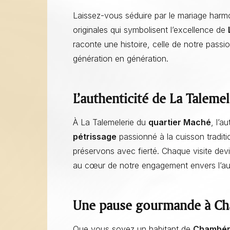
Laissez-vous séduire par le mariage har
originales qui symbolisent l’excellence de
raconte une histoire, celle de notre passio
génération en génération.
L’authenticité de La Talemel
Façonner en boulangerie : l’Art de façonner à la boulangerie et
pâtisserie La Talemelerie
À La Talemelerie du
quartier Maché
, l’a
pétrissage
passionné à la cuisson traditi
préservons avec fierté. Chaque visite de
au cœur de notre engagement envers l’aut
Une pause gourmande à C
Que vous soyez un habitant de
Chambér