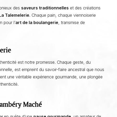
monieux des
saveurs traditionnelles
et des créations
La Talemelerie
. Chaque pain, chaque viennoiserie
n pour l’
art de la boulangerie
, transmise de
erie
Rouler en boulangerie : l’Art de rouler à la boulangerie et
pâtisserie La Talemelerie
uthenticité est notre promesse. Chaque geste, du
onnelle, est empreint du savoir-faire ancestral que nous
vient une véritable expérience gourmande, une plongée
henticité.
hambéry Maché
y
en quête d’une
pause gourmande
, un amateur de