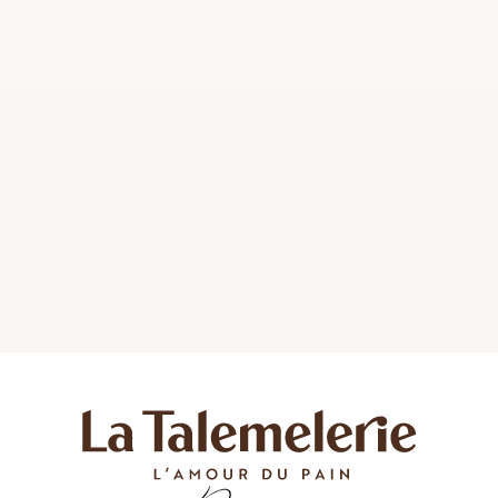
croustillant et doré cache une mie moelleuse et
parfumée. Parfaite pour accompagner une salade,
une soupe, elle apportera une touche de
gourmandise à vos repas. Laissez-vous tenter par
cette…