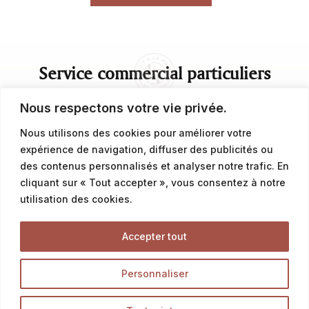
Service commercial particuliers
Nous respectons votre vie privée.
contact@latalemelerie.com
Nous utilisons des cookies pour améliorer votre
04 76 43 20 09
expérience de navigation, diffuser des publicités ou
des contenus personnalisés et analyser notre trafic. En
cliquant sur « Tout accepter », vous consentez à notre
Service commercial professionnels
utilisation des cookies.
commercial@latalemelerie.com
Accepter tout
04 76 43 20 09
Personnaliser