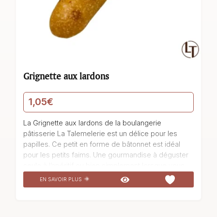
Grignette aux lardons
1,05
€
La Grignette aux lardons de la boulangerie
pâtisserie La Talemelerie est un délice pour les
papilles. Ce petit en forme de bâtonnet est idéal
pour les petits faims. Une gourmandise à déguster
seule à l’apéritif ou bien simplement lorsque vous
avez fini de composer votre repas. Fabriquée avec
EN SAVOIR PLUS
une base de Farine T65, des lardons savoureux et
,
une fermentation sur poolish, cette Grignette aux
lardons est un véritable régal. Son extérieur