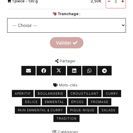
1 pièce - 130 g
2,50
€
Tranchage :
Valider
Partager :
Mots-clés :
APÉRITIF
BOULANGERIE
CROUSTILLANT
CURRY
DÉLICE
EMMENTAL
ÉPICES
FROMAGE
PAIN EMMENTAL & CURRY
PIQUE-NIQUE
SALADE
TRADITION
Catégories :