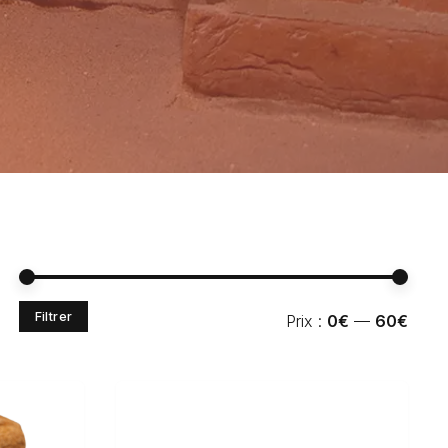
Prix
Prix
Filtrer
Prix :
0€
—
60€
min
max