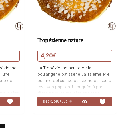
Tropézienne nature
4,20
€
opézienne
La Tropézienne nature de la
, une
boulangerie pâtisserie La Talemelerie
base de
est une délicieuse pâtisserie qui saura
ravir vos papilles. Fabriquée à partir
ème légère
d’une savoureuse pâte briochée
rsh,
moelleuse et d’une crème légère
EN SAVOIR PLUS
 de
onctueuse composée de crème
véritable
pâtissière, de chantilly et d’une touche
tte
de kirsh, cette Tropézienne est un
élice pour
véritable délice sucré à déguster sans