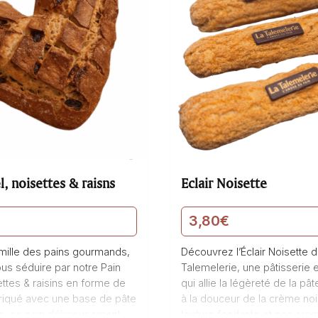
l, noisettes & raisns
Eclair Noisette
3,80
€
amille des pains gourmands,
Découvrez l’Éclair Noisette 
us séduire par notre Pain
Talemelerie, une pâtisserie 
ettes & raisins en forme de
qui allie la légèreté de la pâ
riqué avec une base de pâte
à la douceur de la crème noi
on, ce pain délicieusement
texture fondante et son craq