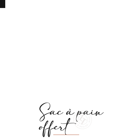
modération. Laissez-vous emporter
 de pur
par sa texture fondante et son goût
subtil, un pur moment de gourmandise
à partager en famille ou entre amis. Un
incontournable à savourer chez La
Talemelerie !
Sac à pain
offert