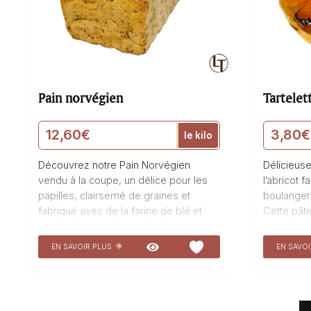
Pain norvégien
Tartelet
12,60
€
3,80
€
le kilo
Découvrez notre Pain Norvégien
Délicieuse 
vendu à la coupe, un délice pour les
l’abricot 
papilles, clairsemé de graines et
boulangeri
fabriqué avec de la farine de blé et
Cette pâti
seigle écrasés à la meule de pierre,
une crème
ainsi que des graines variées. Ce pain
abricots j
EN SAVOIR PLUS
EN SAVO
Norvégien équilibré et BIO est idéal
croquante
pour accompagner vos repas
véritable 
équilibrés. Sa saveur unique et sa
vous trans
texture moelleuse en font un
une seule