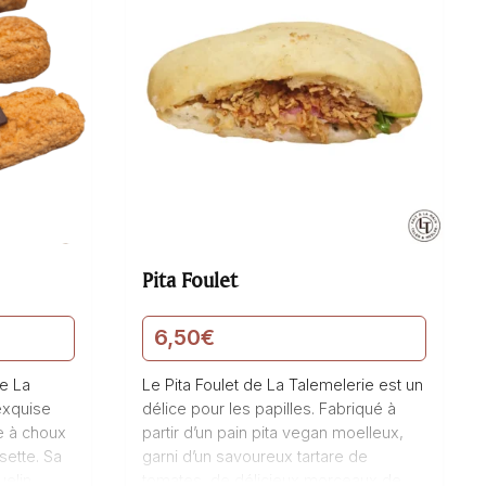
Pita Foulet
6,50
€
de La
Le Pita Foulet de La Talemelerie est un
exquise
délice pour les papilles. Fabriqué à
te à choux
partir d’un pain pita vegan moelleux,
sette. Sa
garni d’un savoureux tartare de
uelin
tomates, de délicieux morceaux de