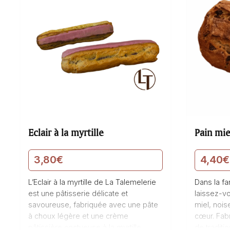
Eclair à la myrtille
Pain mie
3,80
€
4,40
€
L’Eclair à la myrtille de La Talemelerie
Dans la f
est une pâtisserie délicate et
laissez-vo
savoureuse, fabriquée avec une pâte
miel, nois
à choux légère et une crème
cœur. Fab
pâtissière onctueuse à la myrtille.
de traditi