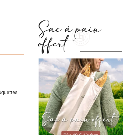
Sac à pain
offert
uquettes