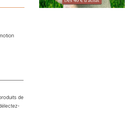
motion
produits de
délectez-