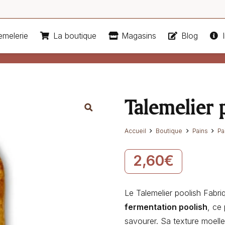
emelerie
La boutique
Magasins
Blog
I
Talemelier 
Accueil
Boutique
Pains
Pa
2,60
€
Le Talemelier poolish Fabri
fermentation poolish
, ce
savourer. Sa texture moelleu