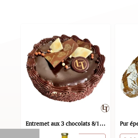
rs.
Pur épeautre pièce
Baguet