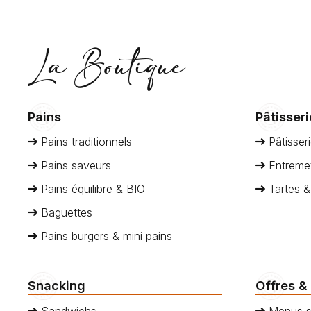
La Boutique
Pains
Pâtisser
Pains traditionnels
Pâtisseri
Pains saveurs
Entremet
Pains équilibre & BIO
Tartes &
Baguettes
Pains burgers & mini pains
Snacking
Offres &
Sandwichs
Menus s