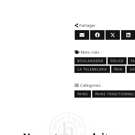
Partager :
Mots-clés :
BOULANGERIE
DÉLICE
FA
LA TALEMELERIE
PAIN
SA
Catégories :
PAINS
PAINS TRADITIONNEL