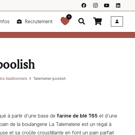
0
nfos
Recrutement
poolish
ins traditionnels
Talemelier poolish
qué à partir d'une base de
farine de blé T65
et d'une
 pain de la boulangerie La Talemelerie est un régal à
se et sa croûte croustillante en font un pain parfait