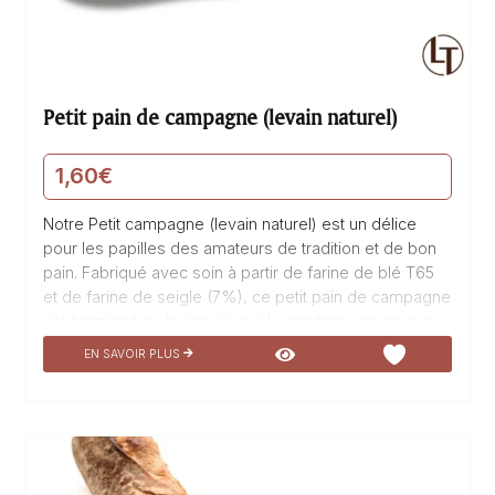
Petit pain de campagne (levain naturel)
1,60
€
Notre Petit campagne (levain naturel) est un délice
pour les papilles des amateurs de tradition et de bon
pain. Fabriqué avec soin à partir de farine de blé T65
et de farine de seigle (7%), ce petit pain de campagne
est fermenté au levain, ce qui lui confère une saveur
unique et une texture moelleuse. Son goût authentique
EN SAVOIR PLUS
et sa croûte croustillante en font un incontournable
pour accompagner vos repas. Dégustez notre Petite
campagne (levain naturel) et laissez-vous emporter
par son parfum irrésistible et sa douceur en bouche.