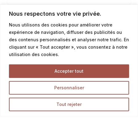
également parfait pour les sandwichs ou les apéritifs.
Venez découvrir le plaisir de déguster ce petit bijou de
Nous respectons votre vie privée.
la boulangerie La Talemelerie.
1
2
Nous utilisons des cookies pour améliorer votre
expérience de navigation, diffuser des publicités ou
des contenus personnalisés et analyser notre trafic. En
cliquant sur « Tout accepter », vous consentez à notre
utilisation des cookies.
Accepter tout
Personnaliser
Tout rejeter