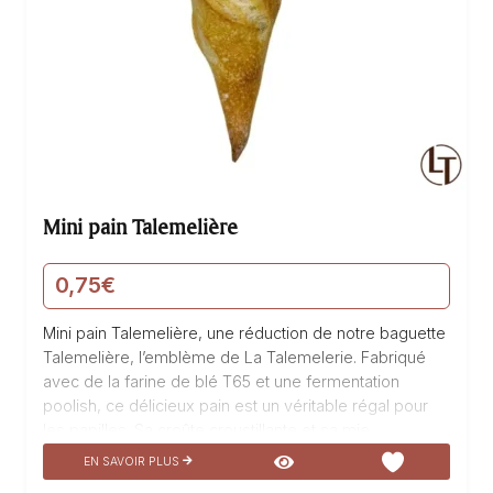
Mini pain Talemelière
0,75
€
Mini pain Talemelière, une réduction de notre baguette
Talemelière, l’emblème de La Talemelerie. Fabriqué
avec de la farine de blé T65 et une fermentation
poolish, ce délicieux pain est un véritable régal pour
les papilles. Sa croûte croustillante et sa mie
moelleuse en font une boulangerie incontournable.
EN SAVOIR PLUS
Idéal pour accompagner vos repas, ce mini pain est