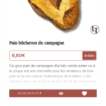
Pain bûcheron de campagne
6,80
€
le kilo
Ce gros pain de campagne d’un kilo vendu entier ou à
la coupe est une merveille pour les amateurs de bon
pain au levain naturel. Authentique de tradition, il est
fabriqué avec de la farine de blé T65 et de la farine de
seigle (7%), puis fermenté au levain naturel. Sa croûte
croustillante renferme une mie moelleuse et
EN SAVOIR PLUS
légèrement acidulée, rappelant les saveurs d’antan. Sa
texture rustique et généreuse en fait un incontournable