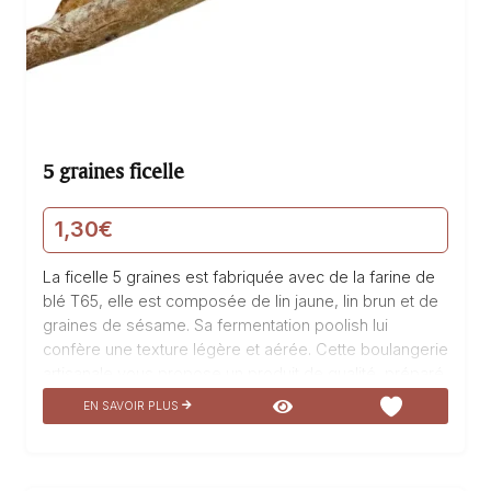
5 graines ficelle
1,30
€
La ficelle 5 graines est fabriquée avec de la farine de
blé T65, elle est composée de lin jaune, lin brun et de
graines de sésame. Sa fermentation poolish lui
confère une texture légère et aérée. Cette boulangerie
artisanale vous propose un produit de qualité, préparé
avec soin et passion. La ficelle 5 graines est un délice
EN SAVOIR PLUS
pour les papilles, avec son mélange de saveurs et sa
croûte croustillante. Idéale pour accompagner vos
repas, cette ficelle saura ravir les amateurs de pain