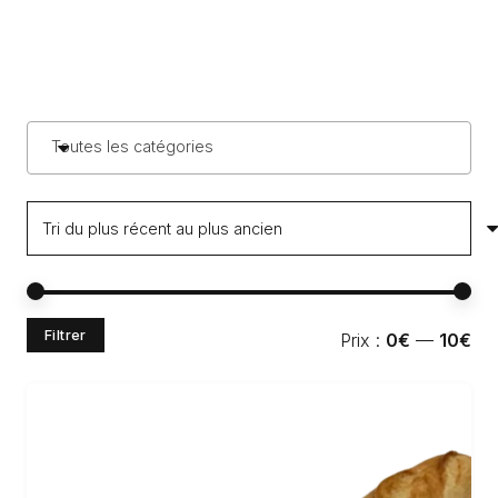
Toutes les catégories
Pri
Pri
Filtrer
Prix :
0€
—
10€
min
ma