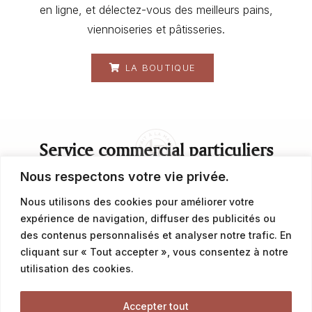
en ligne, et délectez-vous des meilleurs pains,
viennoiseries et pâtisseries.
LA BOUTIQUE
Service commercial particuliers
Nous respectons votre vie privée.
contact@latalemelerie.com
Nous utilisons des cookies pour améliorer votre
expérience de navigation, diffuser des publicités ou
04 76 43 20 09
des contenus personnalisés et analyser notre trafic. En
cliquant sur « Tout accepter », vous consentez à notre
Service commercial professionnels
utilisation des cookies.
Accepter tout
commercial@latalemelerie.com