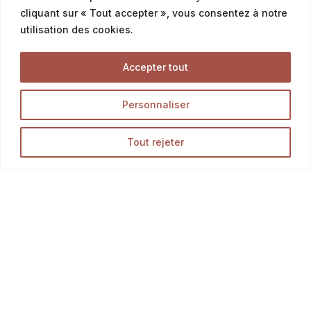
cliquant sur « Tout accepter », vous consentez à notre
utilisation des cookies.
commercial@latalemelerie.com
Accepter tout
04 76 43 20 09
Personnaliser
Accueil
Tout rejeter
La Talemelerie
Nos magasins
Boutique
Blog
Opération en cours...
Infos
Contact
F.A.Q.