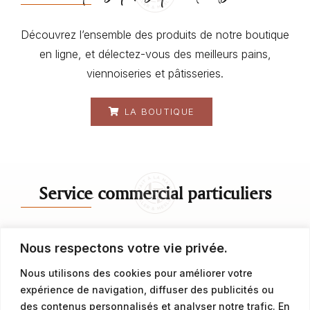
Découvrez l’ensemble des produits de notre boutique
en ligne, et délectez-vous des meilleurs pains,
viennoiseries et pâtisseries.
LA BOUTIQUE
Service commercial particuliers
contact@latalemelerie.com
Nous respectons votre vie privée.
04 76 43 20 09
Nous utilisons des cookies pour améliorer votre
expérience de navigation, diffuser des publicités ou
Service commercial professionnels
des contenus personnalisés et analyser notre trafic. En