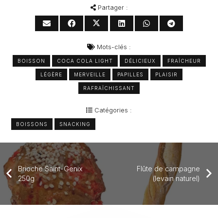
Partager :
Mots-clés :
BOISSON
COCA COLA LIGHT
DÉLICIEUX
FRAÎCHEUR
LÉGÈRE
MERVEILLE
PAPILLES
PLAISIR
RAFRAÎCHISSANT
Catégories :
BOISSONS
SNACKING
Brioche Saint-Genix
Flûte de campagne
250g
(levain naturel)