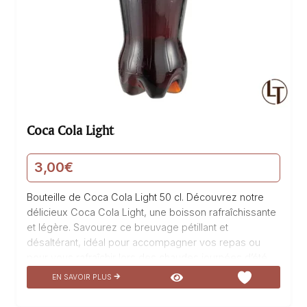
Coca Cola Light
3,00
€
Bouteille de Coca Cola Light 50 cl. Découvrez notre
délicieux Coca Cola Light, une boisson rafraîchissante
et légère. Savourez ce breuvage pétillant et
désaltérant, idéal pour accompagner vos repas ou
pour vous rafraîchir lors des chaudes journées d’été.
Notre Coca Cola Light est une boisson pétillante et
EN SAVOIR PLUS
allégée en sucre. Son goût unique et sa légèreté en
font une boisson incontournable. Profitez d’un moment