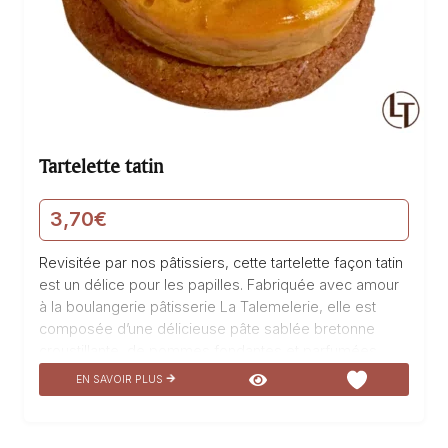
Tartelette tatin
3,70
€
Revisitée par nos pâtissiers, cette tartelette façon tatin
est un délice pour les papilles. Fabriquée avec amour
à la boulangerie pâtisserie La Talemelerie, elle est
composée d’une délicieuse pâte sablée bretonne
croustillante, de pommes fondantes et parfumées,
d’un caramel onctueux et d’une gelée légère. Chaque
EN SAVOIR PLUS
bouchée de cette tartelette vous transportera dans un
voyage gustatif exceptionnel. Vous ne pourrez résister
à son mariage parfait entre le croquant de la pâte, la