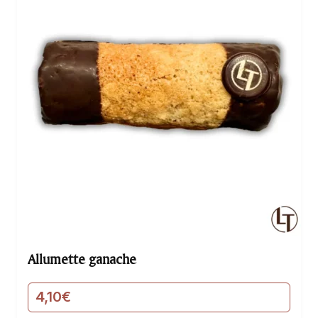
Allumette ganache
4,10
€