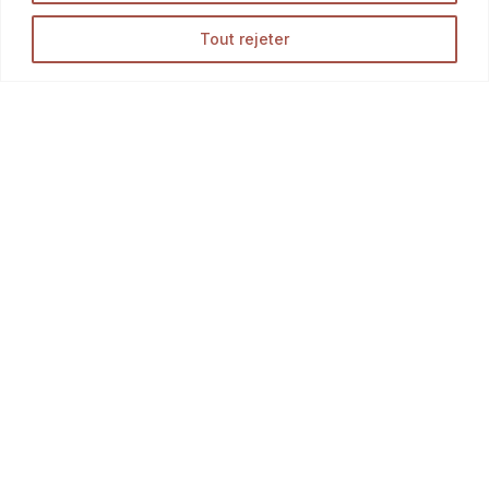
Tout rejeter
Accueil
La Talemelerie
Nos magasins
Boutique
Opération en cours...
Blog
Infos
Contact
F.A.Q.
Mon compte