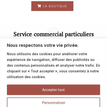
LA BOUTIQUE
Service commercial particuliers
Nous respectons votre vie privée.
contact@latalemelerie.com
Nous utilisons des cookies pour améliorer votre
expérience de navigation, diffuser des publicités ou
04 76 43 20 09
des contenus personnalisés et analyser notre trafic. En
cliquant sur « Tout accepter », vous consentez à notre
Service commercial professionnels
utilisation des cookies.
commercial@latalemelerie.com
Accepter tout
04 76 43 20 09
Personnaliser