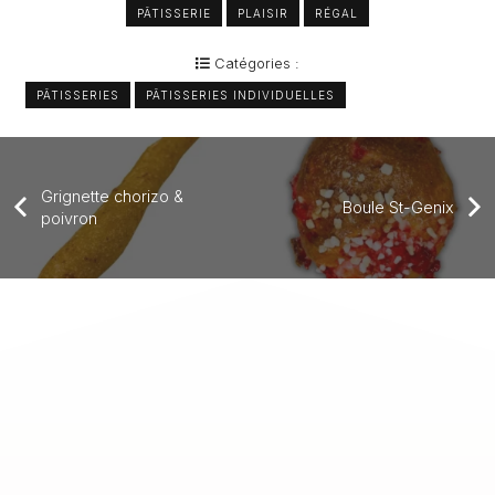
PÂTISSERIE
PLAISIR
RÉGAL
Catégories :
PÂTISSERIES
PÂTISSERIES INDIVIDUELLES
Grignette chorizo &
Boule St-Genix
poivron