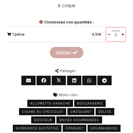
à coque
Choisissez vos quantités :
QUANTITÉ
1 pièce
4,10
€
Valider
Partager :
Mots-clés :
ALLUMETTE GANACHE
BOULANGERIE
CIGARE AU CHOCOLAT
CROQUANT
DÉLICE
DOUCEUR
ENVIES GOURMANDES
EXPÉRIENCE GUSTATIVE
FONDANT
GOURMANDISE