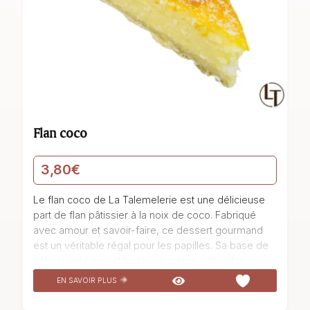
Flan coco
3,80
€
Le flan coco de La Talemelerie est une délicieuse
part de flan pâtissier à la noix de coco. Fabriqué
avec amour et savoir-faire, ce dessert gourmand
est un véritable régal pour les papilles. Sa base de
pâte sucrée croustillante, sa crème pâtissière
onctueuse et sa poudre de coco parfumée se
EN SAVOIR PLUS
marient à merveille pour offrir une explosion de
saveurs exotiques. Dégustez ce flan coco et