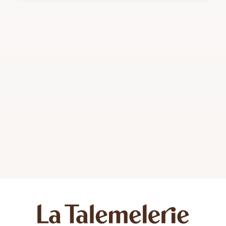
laissez-vous transporter dans les îles lointaines où
le soleil brille et les palmiers dansent au rythme de
la brise marine. Un dessert divin à savourer sans
modération !