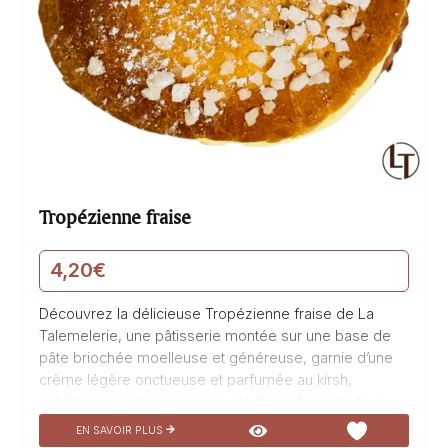
Tropézienne fraise
4,20
€
Découvrez la délicieuse Tropézienne fraise de La
Talemelerie, une pâtisserie montée sur une base de
pâte briochée moelleuse et généreuse, garnie d’une
crème légère onctueuse et parfumée au kirsh,
sublimée par des morceaux de fraise frais et juteux.
Un véritable hymne à la gourmandise, cette pâtisserie
EN SAVOIR PLUS
est un véritable délice pour les papilles, à savourer