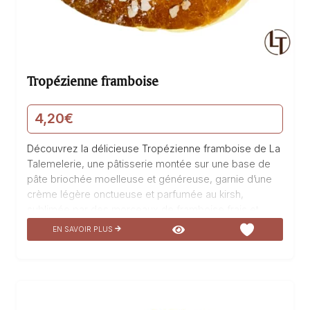
Tropézienne framboise
4,20
€
Découvrez la délicieuse Tropézienne framboise de La
Talemelerie, une pâtisserie montée sur une base de
pâte briochée moelleuse et généreuse, garnie d’une
crème légère onctueuse et parfumée au kirsh,
sublimée par des morceaux de framboise frais et
juteux. Un véritable hymne à la gourmandise, cette
EN SAVOIR PLUS
pâtisserie est un véritable délice pour les papilles, à
savourer sans modération pour un moment de pur
plaisir.