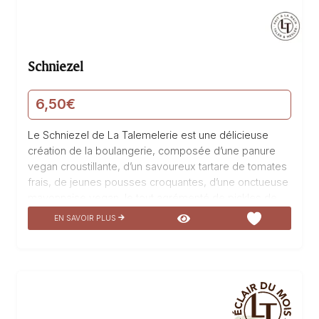
Schniezel
6,50
€
Le Schniezel de La Talemelerie est une délicieuse
création de la boulangerie, composée d’une panure
vegan croustillante, d’un savoureux tartare de tomates
frais, de jeunes pousses croquantes, d’une onctueuse
mayonnaise vegan, le tout agrémenté de pickles de
concombres et d’oignons rouges pour une explosion
EN SAVOIR PLUS
de saveurs en bouche. Fabriqué avec soin et passion,
ce produit est un véritable régal pour les papilles, idéal
pour une pause gourmande et pleine de fraîcheur.