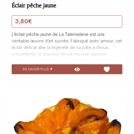
Éclair pêche jaune
3,80
€
L’éclair pêche jaune de La Talemelerie est une
véritable œuvre d’art sucrée. Fabriqué avec amour, cet
éclair délicat allie la légèreté de sa pâte à choux
croustillante, la douceur de sa mousse passion
onctueuse et la fraîcheur de ses tranches de pêche
juteuses. Un véritable festival de saveurs en bouche
EN SAVOIR PLUS
qui ravira les amateurs de pâtisseries raffinées. L’éclair
pêche jaune est une explosion de douceur ensoleillée,
un véritable enchantement pour les papilles. Laissez-
vous emporter par ce délice sucré et succombez à sa
gourmandise irrésistible.