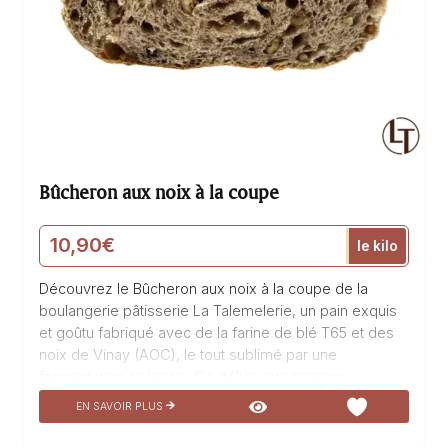
Bûcheron aux noix à la coupe
10,90
€
le kilo
Découvrez le Bûcheron aux noix à la coupe de la
boulangerie pâtisserie La Talemelerie, un pain exquis
et goûtu fabriqué avec de la farine de blé T65 et des
noix de Vinay (AOC), le tout sublimé par une
fermentation au levain. Ce délice aux saveurs
authentiques du Dauphiné saura accompagner chacun
EN SAVOIR PLUS
de vos repas équilibrés. Sa texture généreuse et ses
arômes subtils en font un incontournable pour les