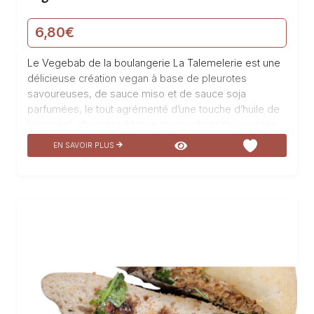
6,80
€
Le Vegebab de la boulangerie La Talemelerie est une
délicieuse création vegan à base de pleurotes
savoureuses, de sauce miso et de sauce soja
parfumées, le tout agrémenté d’une touche d’huile de
tournesol, d’oignons blancs croquants et de pousses
de roquette fraîches. Fabriqué avec soin et passion,
EN SAVOIR PLUS
ce mets exquis est un véritable enchantement pour les
papilles, à déguster sans modération pour une
explosion de saveurs inoubliables.