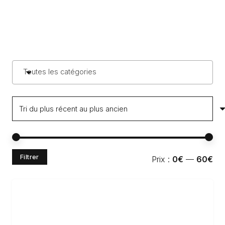
Toutes les catégories
Pri
Pri
Filtrer
Prix :
0€
—
60€
min
ma