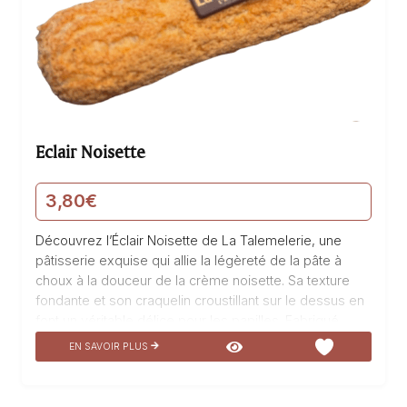
Eclair Noisette
3,80
€
Découvrez l’Éclair Noisette de La Talemelerie, une
pâtisserie exquise qui allie la légèreté de la pâte à
choux à la douceur de la crème noisette. Sa texture
fondante et son craquelin croustillant sur le dessus en
font un véritable délice pour les papilles. Fabriqué
avec soin et passion, cet éclair ravira les amateurs de
EN SAVOIR PLUS
saveurs gourmandes. Laissez-vous emporter par une
explosion de goût et de finesse en dégustant cette
création unique.