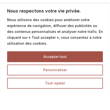
d’amandes, il offre une combinaison parfaite de
saveurs et de textures. La crème d’amande apporte
Nous respectons votre vie privée.
une douceur fondante, les amandes effilées ajoutent
1
2
3
un croquant irrésistible et le sucre glace offre une
Nous utilisons des cookies pour améliorer votre
touche de gourmandise. Dégustez ce pain au chocolat
expérience de navigation, diffuser des publicités ou
aux amandes…
des contenus personnalisés et analyser notre trafic. En
cliquant sur « Tout accepter », vous consentez à notre
utilisation des cookies.
Accepter tout
Personnaliser
Tout rejeter