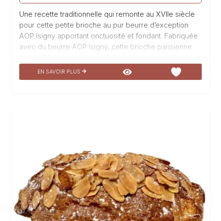
Une recette traditionnelle qui remonte au XVIIe siècle
pour cette petite brioche au pur beurre d’exception
AOP Isigny apportant onctuosité et fondant. Fabriquée
avec du beurre AOP Isigny, cette brioche parisienne
est un délice pour les papilles. Sa texture moelleuse et
légère, associée à la richesse du beurre d’Isigny, offre
EN SAVOIR PLUS
une expérience gustative unique. Parfaite pour
accompagner votre petit-déjeuner ou votre pause
gourmande, cette brioche est un incontournable de la
boulangerie La Talemelerie. Dégustez notre brioche
parisienne et succombez à sa douceur irrésistible.