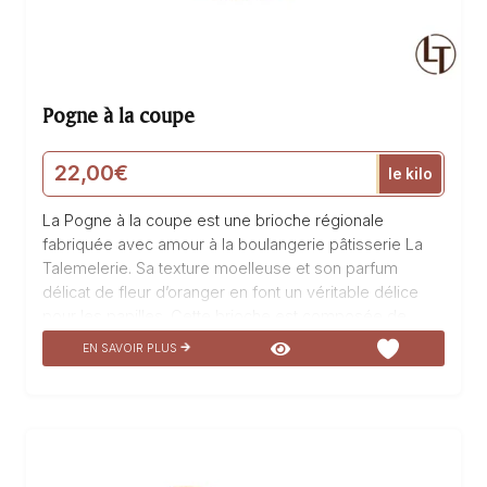
Pogne à la coupe
22,00
€
le kilo
La Pogne à la coupe est une brioche régionale
fabriquée avec amour à la boulangerie pâtisserie La
Talemelerie. Sa texture moelleuse et son parfum
délicat de fleur d’oranger en font un véritable délice
pour les papilles. Cette brioche est composée de
beurre AOP Isigny, reconnu pour sa qualité
EN SAVOIR PLUS
exceptionnelle. Fabriquée avec les meilleurs
ingrédients, cette Pogne à la coupe est un
incontournable pour les amateurs de brioches. Son
goût unique et sa légèreté en font un plaisir à déguster
à tout moment de la journée. Venez découvrir cette
spécialité régionale et laissez-vous séduire par sa