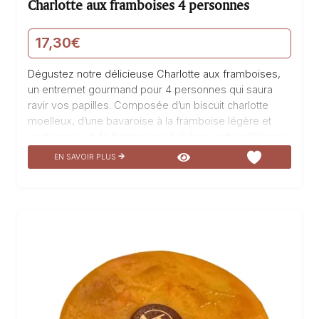
Charlotte aux framboises 4 personnes
17,30
€
Dégustez notre délicieuse Charlotte aux framboises,
un entremet gourmand pour 4 personnes qui saura
ravir vos papilles. Composée d’un biscuit charlotte
moelleux, d’une bavaroise à la framboise légère et
onctueuse, et de framboises fraîches, cette pâtisserie
est un véritable délice. La douceur du biscuit se marie
EN SAVOIR PLUS
parfaitement avec la fraîcheur acidulée des
framboises, et la bavaroise apporte une texture
fondante en bouche. Fabriquée avec des ingrédients
de qualité, cette Charlotte aux framboises est une
explosion de saveurs qui vous transportera dans un
monde de gourmandise. Savourez chaque bouchée
de ce dessert raffiné et laissez-vous emporter par sa
douceur et son…