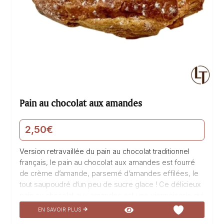
Pain au chocolat aux amandes
2,50
€
Version retravaillée du pain au chocolat traditionnel
français, le pain au chocolat aux amandes est fourré
de crème d’amande, parsemé d’amandes effilées, le
tout saupoudré d’un peu de sucre glace ! Ce délicieux
pain au chocolat aux amandes est une viennoiserie qui
ravira vos papilles. Fabriqué avec du beurre AOP
EN SAVOIR PLUS
Isigny, deux barres de chocolat et de la pâte