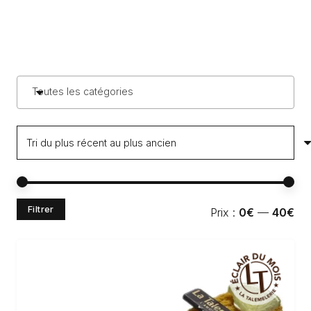
Toutes les catégories
Pri
Pri
Filtrer
Prix :
0€
—
40€
min
ma