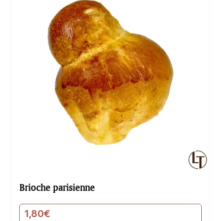
douceur et son parfum envoûtant.…
Brioche parisienne
1,80
€