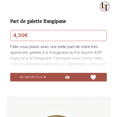
Part de galette frangipane
4,30
€
Faite vous plaisir avec une belle part de notre très
appréciée galette à la frangipane au Pur beurre AOP
Isigny et à la frangipane. Fabriquée avec amour dans
notre boulangerie pâtisserie La Talemelerie, cette part
de galette frangipane est une véritable douceur pour
les papilles. La frangipane, préparée avec du Pur
EN SAVOIR PLUS
beurre AOP Isigny, apporte une texture onctueuse et
fondante en bouche. Le mariage harmonieux entre le
beurre et la frangipane offre une saveur délicate et
gourmande. Dégustez cette part de galette frangipane
et laissez-vous transporter par sa douceur et son goût
exquis. Une expérience gustative à ne pas manquer…