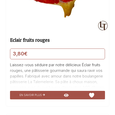
Eclair fruits rouges
3,80
€
Laissez-vous séduire par notre délicieux Éclair fruits
rouges, une pâtisserie gourmande qui saura ravir vos
papilles. Fabriqué avec amour dans notre boulangerie
pâtisserie La Talemelerie. Sa pâte à choux maison,
préparée avec du pur beurre d’exception AOP d’Isigny,
est légère et croustillante. À l’intérieur, vous
EN SAVOIR PLUS
découvrirez une crème pâtissière allégée aux fruits
rouges, subtilement sucrée et onctueuse, ainsi qu’une
compote de fruits rouges qui apporte une touche