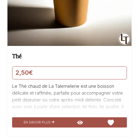
Thé
2,50
€
Le Thé chaud de La Talemelerie est une boisson
délicate et raffinée, parfaite pour accompagner votre
petit déjeuner ou votre après-midi détente. Concoté
avec soin à partir d’une sélection de thés de qualité, il
offre une expérience gustative unique. Sa saveur
subtile et ses arômes envoûtants vous transportent
EN SAVOIR PLUS
dans un voyage sensoriel. Dégustez ce thé exquis et
laissez-vous emporter par sa douceur et son parfum