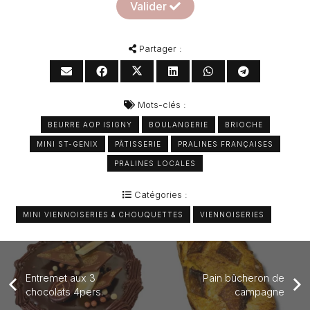
Valider
Partager :
Mots-clés :
BEURRE AOP ISIGNY
BOULANGERIE
BRIOCHE
MINI ST-GENIX
PÂTISSERIE
PRALINES FRANÇAISES
PRALINES LOCALES
Catégories :
MINI VIENNOISERIES & CHOUQUETTES
VIENNOISERIES
Entremet aux 3
Pain bûcheron de
chocolats 4pers.
campagne