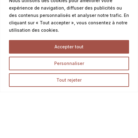
04 76 43 20 09
Nous utilisons des cookies pour améliorer votre
expérience de navigation, diffuser des publicités ou
des contenus personnalisés et analyser notre trafic. En
Service commercial professionnels
cliquant sur « Tout accepter », vous consentez à notre
utilisation des cookies.
commercial@latalemelerie.com
Accepter tout
04 76 43 20 09
Personnaliser
Accueil
Tout rejeter
La Talemelerie
Nos magasins
Boutique
Blog
Opération en cours...
Infos