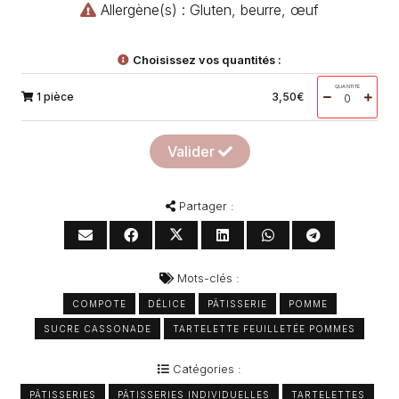
Allergène(s) : Gluten, beurre, œuf
Choisissez vos quantités :
QUANTITÉ
1 pièce
3,50
€
Valider
Partager :
Mots-clés :
COMPOTE
DÉLICE
PÂTISSERIE
POMME
SUCRE CASSONADE
TARTELETTE FEUILLETÉE POMMES
Catégories :
PÂTISSERIES
PÂTISSERIES INDIVIDUELLES
TARTELETTES