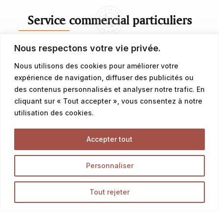
Service commercial particuliers
Nous respectons votre vie privée.
contact@latalemelerie.com
Nous utilisons des cookies pour améliorer votre
04 76 43 20 09
expérience de navigation, diffuser des publicités ou
des contenus personnalisés et analyser notre trafic. En
Service commercial professionnels
cliquant sur « Tout accepter », vous consentez à notre
utilisation des cookies.
commercial@latalemelerie.com
Accepter tout
04 76 43 20 09
Personnaliser
Accueil
Tout rejeter
La Talemelerie