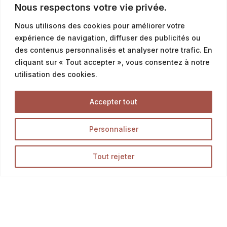
Sandwichs
Nous respectons votre vie privée.
Paninis & Ciabattas
Nous utilisons des cookies pour améliorer votre
Pizzas et fougasses
expérience de navigation, diffuser des publicités ou
des contenus personnalisés et analyser notre trafic. En
Salades
cliquant sur « Tout accepter », vous consentez à notre
Petites quiches
utilisation des cookies.
Tartes salées à la part
Accepter tout
Salés gourmands
Boissons
Personnaliser
Offres & Menus
Tout rejeter
Menus snacking
Offres petit déjeuner
Offres du moment & promotion