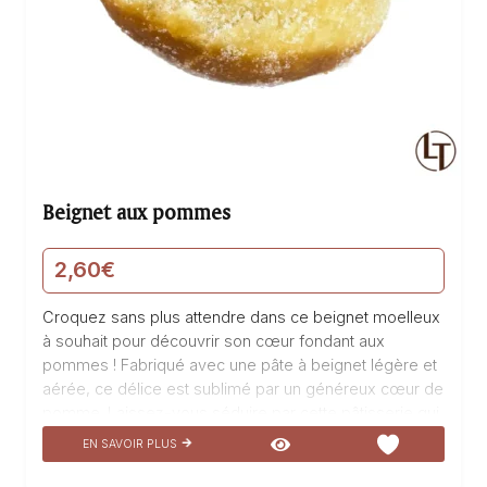
Beignet aux pommes
2,60
€
Croquez sans plus attendre dans ce beignet moelleux
à souhait pour découvrir son cœur fondant aux
pommes ! Fabriqué avec une pâte à beignet légère et
aérée, ce délice est sublimé par un généreux cœur de
pomme. Laissez-vous séduire par cette pâtisserie qui
est un réel délice pour les papilles et qui ravira votre
EN SAVOIR PLUS
palais. Dégustez notre Beignet pomme à la
boulangerie pâtisserie La Talemelerie : savourez un