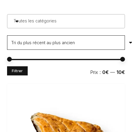
Toutes les catégories
Pri
Pri
Filtrer
Prix :
0€
—
10€
min
ma