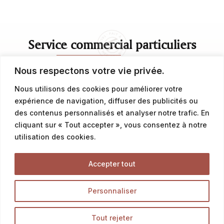
Service commercial particuliers
Nous respectons votre vie privée.
contact@latalemelerie.com
Nous utilisons des cookies pour améliorer votre
04 76 43 20 09
expérience de navigation, diffuser des publicités ou
des contenus personnalisés et analyser notre trafic. En
cliquant sur « Tout accepter », vous consentez à notre
Service commercial professionnels
utilisation des cookies.
commercial@latalemelerie.com
Accepter tout
04 76 43 20 09
Personnaliser
Tout rejeter
Accueil