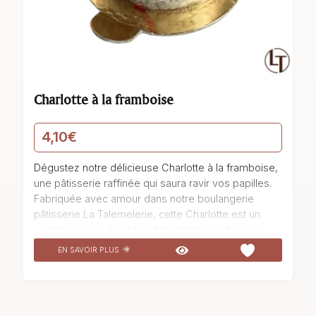
Charlotte à la framboise
4,10
€
Dégustez notre délicieuse Charlotte à la framboise,
une pâtisserie raffinée qui saura ravir vos papilles.
Fabriquée avec amour dans notre boulangerie
pâtisserie La Talemelerie, cette Charlotte est un
véritable régal. Son biscuit charlotte moelleux est
associé à une délicieuse bavaroise framboise
EN SAVOIR PLUS
légère et onctueuse. Le tout est sublimé par des
framboises fraîches qui apportent une touche
fruitée et acidulée. Laissez-vous séduire par ce
dessert gourmand et succombez à sa douceur