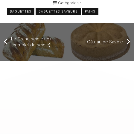
Catégories :
BAGUETTES
BAGUETTES SAVEURS
PAINS
Le Grand seigle noir
Gâteau de Savoie
(complet de seigle)