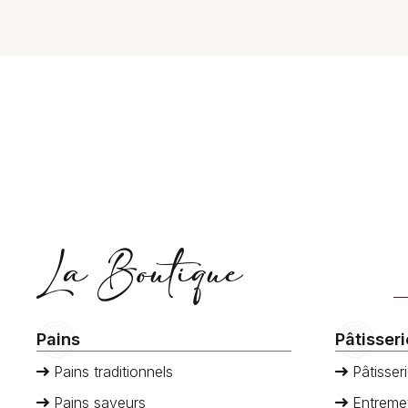
et de
vertus antioxydantes, apportent une
saveurs,
re.
touche de fraîcheur et de douceur.
papilles
ion
Dégustez ce pain aux 3 baies et
la douce
u
laissez-vous transporter par ses
légèreté
rie
arômes subtils et sa texture
tartelette
 la
moelleuse.
gourmand
lité
Succombe
ich
et offre
ande
bonheur.
 cette
La Boutique
Pains
Pâtisser
Pains traditionnels
Pâtisseri
Pains saveurs
Entremet