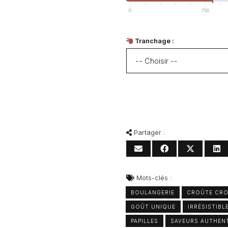
0
750
Tranchage :
Partager :
Mots-clés :
BOULANGERIE
CROÛTE CRO
GOÛT UNIQUE
IRRÉSISTIBL
PAPILLES
SAVEURS AUTHEN