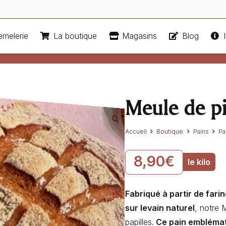
emelerie
La boutique
Magasins
Blog
I
Meule de pi
Accueil
Boutique
Pains
Pa
8,90
€
le kilo
Fabriqué à partir de fari
sur levain naturel
, notre 
papilles.
Ce pain emblémat