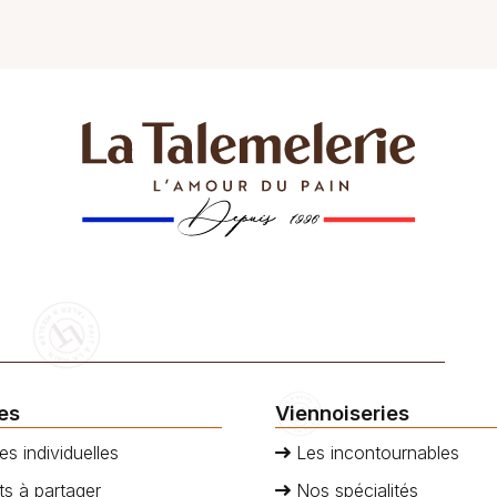
 un véritable délice pour les
une pâtisserie qui ravira vos 
. Laissez-vous transporter par
ur du chocolat fondant et la
 de la crème d’amande. Une
 qui allie à la perfection la
ise et l’élégance.
z à cette merveille sucrée
z-vous un moment de pur
ies
Viennoiseries
es individuelles
Les incontournables
s à partager
Nos spécialités