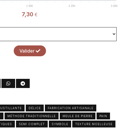
1 500
2 250
3 000
7,30
€
Valider
USTILLANTE
DÉLICE
FABRICATION ARTISANALE
E
MÉTHODE TRADITIONNELLE
MEULE DE PIERRE
PAIN
TIQUES
SEMI COMPLET
SYMBOLE
TEXTURE MOELLEUSE