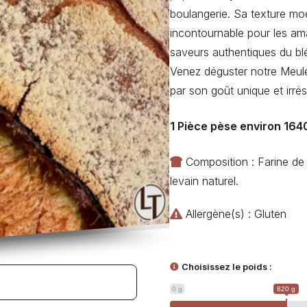
boulangerie. Sa texture moe
incontournable pour les am
saveurs authentiques du blé
Venez déguster notre Meule 
par son goût unique et irrési
1 Pièce pèse environ 164
Composition : Farine de 
levain naturel.
Allergène(s) : Gluten
Choisissez le poids :
0 g
820 g