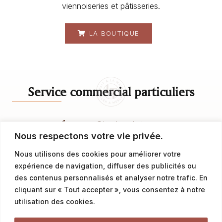
viennoiseries et pâtisseries.
LA BOUTIQUE
Service commercial particuliers
contact@latalemelerie.com
Nous respectons votre vie privée.
04 76 43 20 09
Nous utilisons des cookies pour améliorer votre
expérience de navigation, diffuser des publicités ou
Service commercial professionnels
des contenus personnalisés et analyser notre trafic. En
cliquant sur « Tout accepter », vous consentez à notre
utilisation des cookies.
commercial@latalemelerie.com