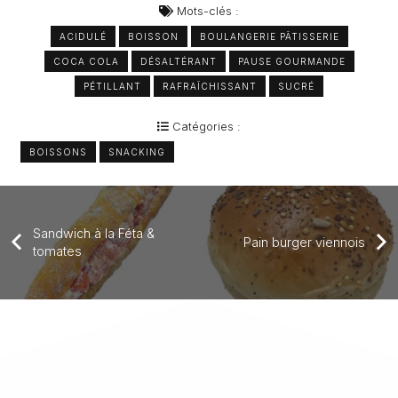
Mots-clés :
ACIDULÉ
BOISSON
BOULANGERIE PÂTISSERIE
COCA COLA
DÉSALTÉRANT
PAUSE GOURMANDE
PÉTILLANT
RAFRAÎCHISSANT
SUCRÉ
Catégories :
BOISSONS
SNACKING
Sandwich à la Féta &
Pain burger viennois
tomates