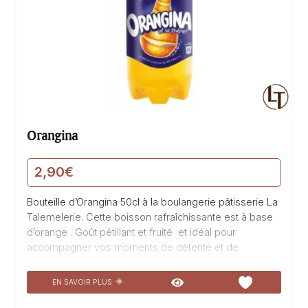
Orangina
2,90
€
Bouteille d’Orangina 50cl à la boulangerie pâtisserie La
Talemelerie. Cette boisson rafraîchissante est à base
d’orange . Goût pétillant et fruité et idéal pour
accompagner vos moments de détente et de
gourmandise. Que ce soit pour une pause sucrée ou
pour agrémenter vos repas.
EN SAVOIR PLUS