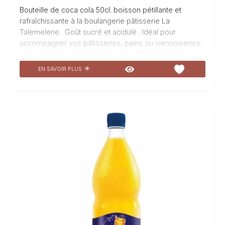
Bouteille de coca cola 50cl. boisson pétillante et
rafraîchissante à la boulangerie pâtisserie La
Talemelerie. Goût sucré et acidulé . Idéal pour
accompagner vos pâtisseries, pains ou viennoiseries,
votre sanwich, ce coca cola vous offre une pause
gourmande et rafraîchissante. Venez découvrir cette
EN SAVOIR PLUS
boisson désaltérante à La Talemelerie.