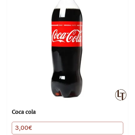
Coca cola
3,00
€