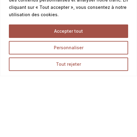
cliquant sur « Tout accepter », vous consentez à notre
utilisation des cookies.
Offres & Menus
Accepter tout
Menus snacking
Personnaliser
Offres petit déjeuner
Offres du moment & promotion
Tout rejeter
Tous Nos Produits
Découvrez l’ensemble des produits de notre boutique
en ligne, et délectez-vous des meilleurs pains,
Opération en cours...
viennoiseries et pâtisseries.
LA BOUTIQUE