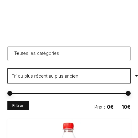
Toutes les catégories
Pri
Pri
Filtrer
Prix :
0€
—
10€
min
ma