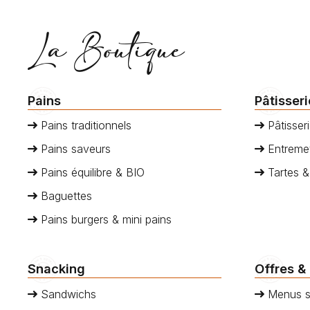
vous…
La Boutique
Pains
Pâtisser
Pains traditionnels
Pâtisseri
Pains saveurs
Entremet
Pains équilibre & BIO
Tartes &
Baguettes
Pains burgers & mini pains
Snacking
Offres &
Sandwichs
Menus s