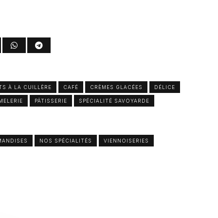
TS À LA CUILLÈRE
CAFÉ
CRÈMES GLACÉES
DÉLICE
MELERIE
PÂTISSERIE
SPÉCIALITÉ SAVOYARDE
ANDISES
NOS SPÉCIALITÉS
VIENNOISERIES