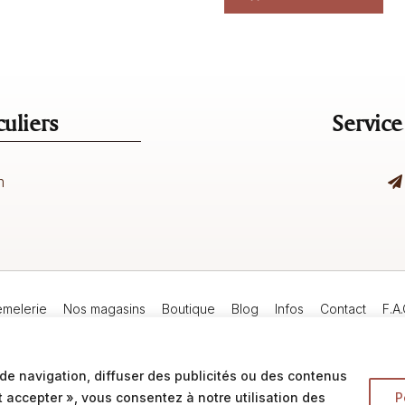
uliers
Service
m
emelerie
Nos magasins
Boutique
Blog
Infos
Contact
F.A.
de navigation, diffuser des publicités ou des contenus
Mentions légales
t accepter », vous consentez à notre utilisation des
P