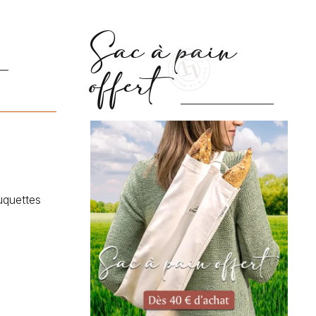
Sac à pain
offert
uquettes