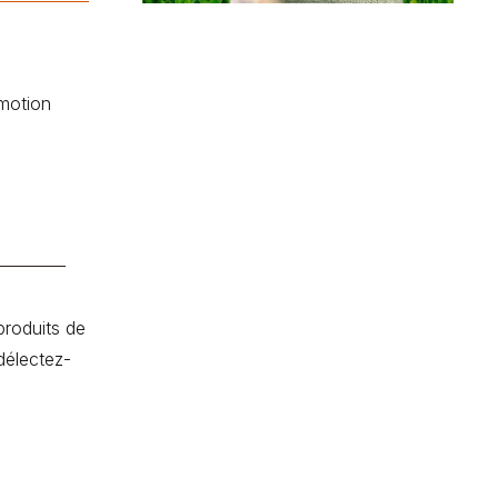
motion
produits de
délectez-