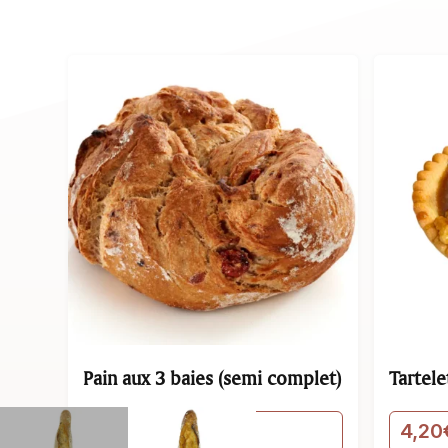
plet)
Tartelette noix
Madeleine
4,20
€
1,50