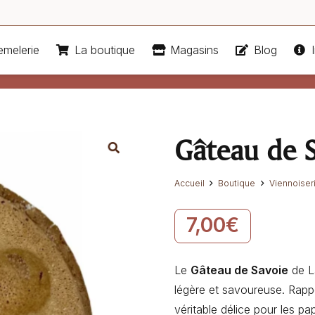
emelerie
La boutique
Magasins
Blog
I
Gâteau de 
Accueil
Boutique
Viennoiser
7,00
€
Le
Gâteau de Savoie
de La
légère et savoureuse. Rappel
véritable délice pour les pa