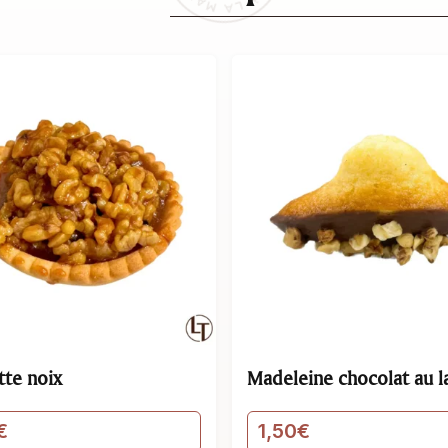
 chocolat au lait & noisettes
Toasté 3 fromages
€
5,00
€