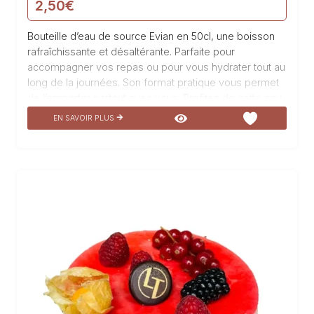
2,50
€
Bouteille d’eau de source Evian en 50cl, une boisson
rafraîchissante et désaltérante. Parfaite pour
accompagner vos repas ou pour vous hydrater tout au
long de la journées. Son format pratique vous permet
de l’emporter partout avec vous. Profitez de cette eau
de source de qualité supérieure, naturellement riche
EN SAVOIR PLUS
en minéraux, pour vous désaltérer et vous ressourcer.