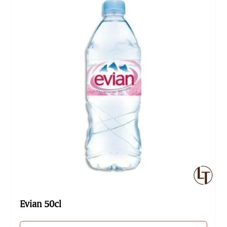
monde de gourmandise. Savourez chaque bouchée
de ce dessert raffiné et laissez-vous emporter par sa
douceur et son…
Evian 50cl