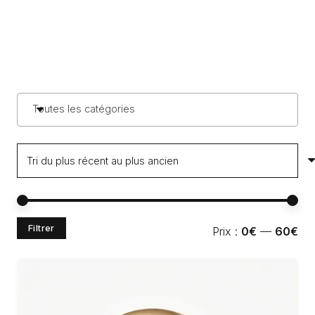
Toutes les catégories
Pri
Pri
Filtrer
Prix :
0€
—
60€
min
ma