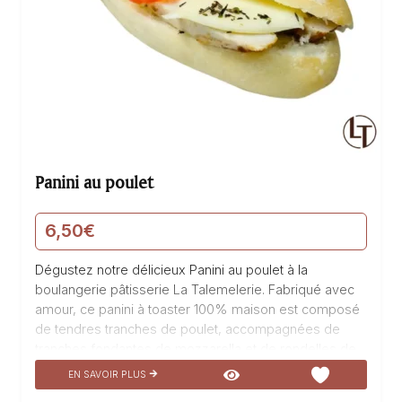
Panini au poulet
6,50
€
Dégustez notre délicieux Panini au poulet à la
boulangerie pâtisserie La Talemelerie. Fabriqué avec
amour, ce panini à toaster 100% maison est composé
de tendres tranches de poulet, accompagnées de
tranches fondantes de mozzarella et de rondelles de
tomate juteuses. Laissez-vous séduire par cette
EN SAVOIR PLUS
création savoureuse qui saura ravir vos papilles. Que