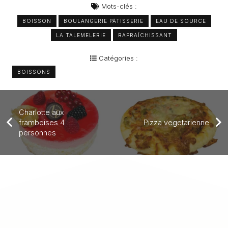
Mots-clés :
BOISSON
BOULANGERIE PÂTISSERIE
EAU DE SOURCE
LA TALEMELERIE
RAFRAÎCHISSANT
Catégories :
BOISSONS
Charlotte aux
framboises 4
Pizza vegetarienne
personnes