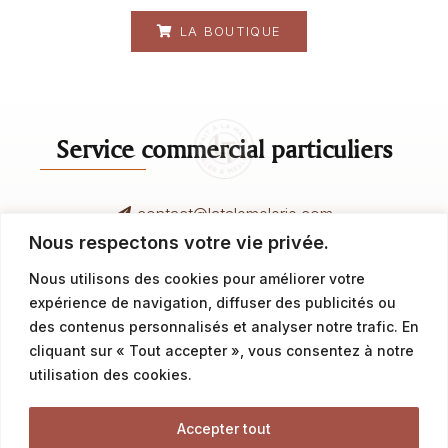
LA BOUTIQUE
Service commercial particuliers
contact@latalemelerie.com
Nous respectons votre vie privée.
04 76 43 20 09
Nous utilisons des cookies pour améliorer votre
expérience de navigation, diffuser des publicités ou
Service commercial professionnels
des contenus personnalisés et analyser notre trafic. En
cliquant sur « Tout accepter », vous consentez à notre
utilisation des cookies.
commercial@latalemelerie.com
04 76 43 20 09
Accepter tout