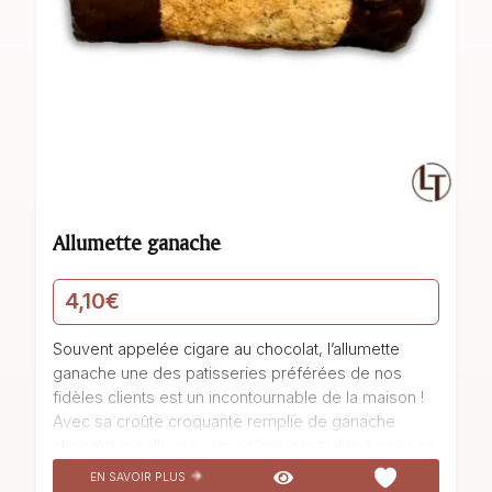
Allumette ganache
4,10
€
Souvent appelée cigare au chocolat, l’allumette
ganache une des patisseries préférées de nos
fidèles clients est un incontournable de la maison !
t
Avec sa croûte croquante remplie de ganache
chocolat moelleuse, vous n’arriverez plus à vous en
passer. Cette pâtisserie délicieuse et gourmande
EN SAVOIR PLUS