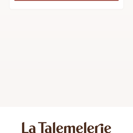
est un véritable régal pour les papilles. Fabriquée
avec amour à la boulangerie pâtisserie La
Talemelerie, cette allumette ganache est une
véritable œuvre d’art culinaire. Sa tuile aux amandes
croustillante, garnie d’une ganache chocolat
fondante, offre une expérience gustative
exceptionnelle. Laissez-vous tenter par cette
douceur irrésistible et succombez à son goût
exquis. Une délicieuse façon de se…