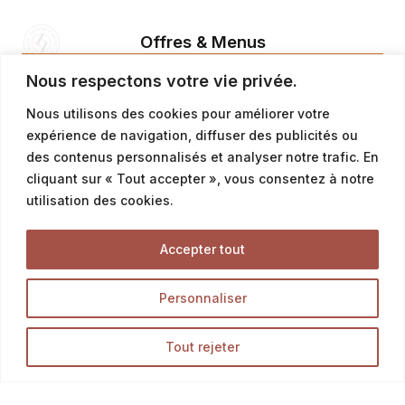
Offres & Menus
Menus snacking
Nous respectons votre vie privée.
Offres petit déjeuner
Nous utilisons des cookies pour améliorer votre
Offres du moment & promotion
expérience de navigation, diffuser des publicités ou
des contenus personnalisés et analyser notre trafic. En
cliquant sur « Tout accepter », vous consentez à notre
Tous Nos Produits
utilisation des cookies.
Accepter tout
Découvrez l’ensemble des produits de notre boutique
en ligne, et délectez-vous des meilleurs pains,
Personnaliser
viennoiseries et pâtisseries.
Tout rejeter
LA BOUTIQUE