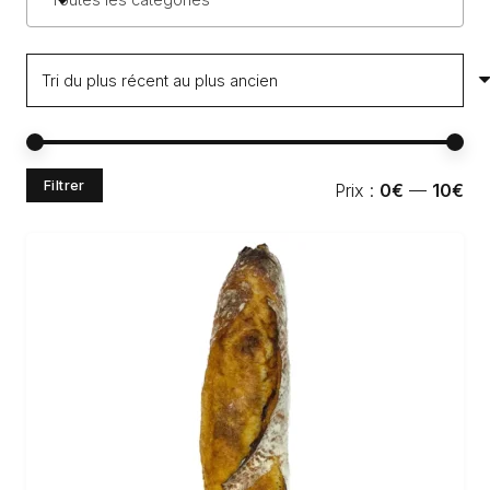
Pri
Pri
Filtrer
Prix :
0€
—
10€
min
ma