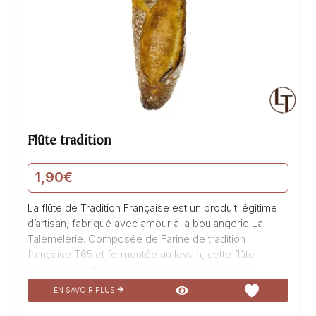
Flûte tradition
1,90
€
La flûte de Tradition Française est un produit légitime
d’artisan, fabriqué avec amour à la boulangerie La
Talemelerie. Composée de Farine de tradition
française T65 et fermentée au levain, cette flûte
incarne l’excellence de la boulangerie. Sa croûte
croustillante et sa mie moelleuse révèlent un goût
EN SAVOIR PLUS
authentique qui ravira les amateurs de pains