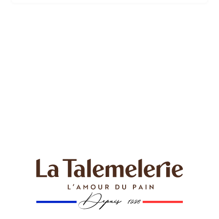
traditionnels. Dégustez cette merveille avec un peu de
beurre frais ou trempez-la dans une soupe chaude
pour une expérience gustative inoubliable. La flûte de
Tradition Française est un délice pour les papilles, une
véritable symphonie de saveurs qui transporte vos
sens dans un voyage culinaire. Venez découvrir…