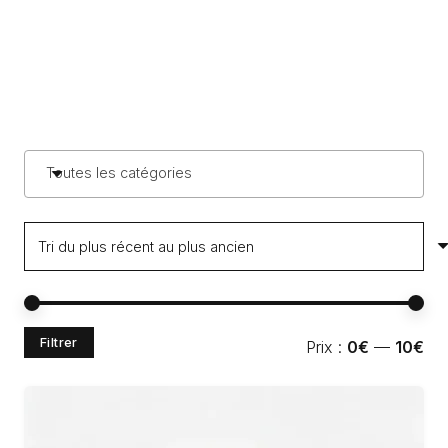
Toutes les catégories
Pri
Pri
Filtrer
Prix :
0€
—
10€
min
ma