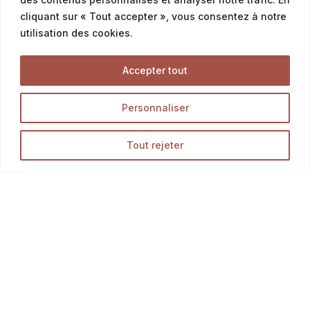
cliquant sur « Tout accepter », vous consentez à notre
utilisation des cookies.
Offres & Menus
Accepter tout
Menus snacking
Personnaliser
Offres petit déjeuner
Offres du moment & promotion
Tout rejeter
Tous Nos Produits
Découvrez l’ensemble des produits de notre boutique
en ligne, et délectez-vous des meilleurs pains,
Opération en cours...
viennoiseries et pâtisseries.
LA BOUTIQUE