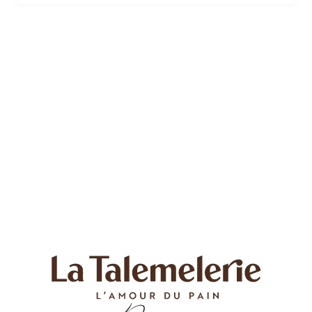
saveurs délicates de ses viennoiseries. Chaque
bouchée croustillante révèle un intérieur moelleux et
fondant, pour le plus grand plaisir de vos papilles.
Découvrez cette formule irrésistible qui allie le plaisir
du petit-déjeuner à la qualité des produits fabriqués…