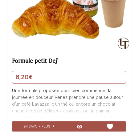
Formule petit Dej’
6,20
€
Une formule proposée pour bien commencer la
journée en douceur. Venez prendre une pause autour
d’un café Lavazza, d’un thé ou encore un chocolat
chaud avec un délicieux croissant ou un pain au
chocolat. Accompagnez votre boisson chaude d’un
pur jus d’orange Bio fraîchement pressé. La
EN SAVOIR PLUS
Talemelerie vous invite à savourer ce moment de
gourmandise et à vous laisser transporter par les