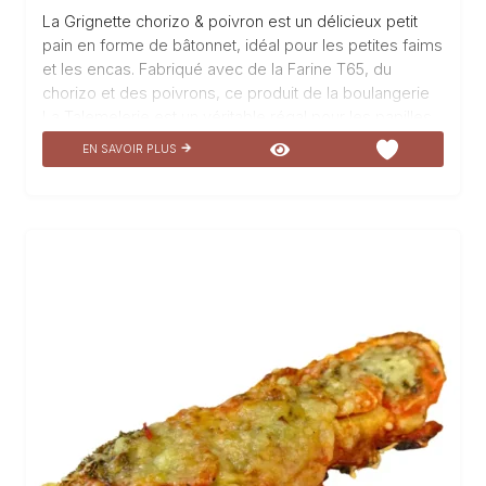
La Grignette chorizo & poivron est un délicieux petit
pain en forme de bâtonnet, idéal pour les petites faims
et les encas. Fabriqué avec de la Farine T65, du
chorizo et des poivrons, ce produit de la boulangerie
La Talemelerie est un véritable régal pour les papilles.
Sa forme allongée et sa texture croustillante en font un
EN SAVOIR PLUS
en-cas parfait à emporter partout avec soi. Le mariage
savoureux du chorizo épicé et des poivrons doux
apporte une explosion de saveurs en bouche.
Dégustez notre Grignette chorizo & poivron et laissez-
vous transporter par son goût unique et irrésistible.