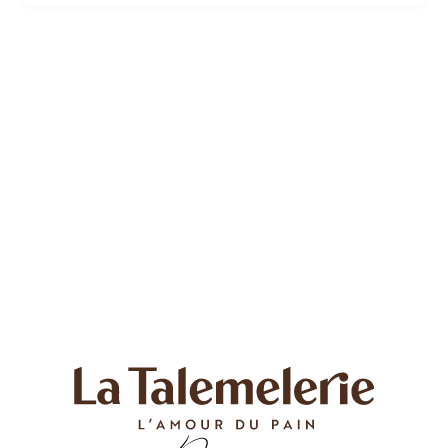
authentique et sa texture irrésistible. Dégustez notre
Fougasse à la tomate et laissez-vous transporter par
les saveurs ensoleillées de la Provence.