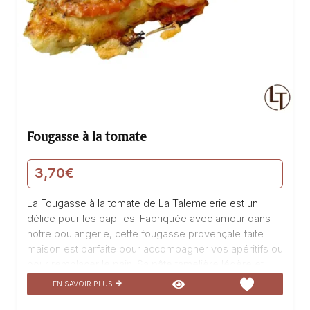
Fougasse à la tomate
3,70
€
La Fougasse à la tomate de La Talemelerie est un
délice pour les papilles. Fabriquée avec amour dans
notre boulangerie, cette fougasse provençale faite
maison est parfaite pour accompagner vos apéritifs ou
pour remplacer le pain. Sa pâte tamelière légère et
moelleuse est garnie d’une savoureuse sauce tomate,
EN SAVOIR PLUS
de tomates fraîches juteuses et d’un généreux
emmental fondant. Vous serez séduit par son goût