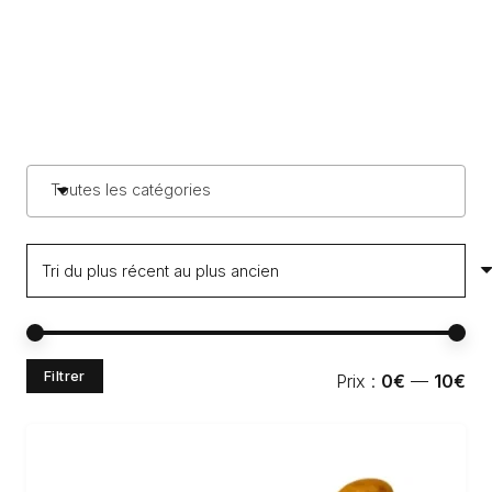
Toutes les catégories
Pri
Pri
Filtrer
Prix :
0€
—
10€
min
ma