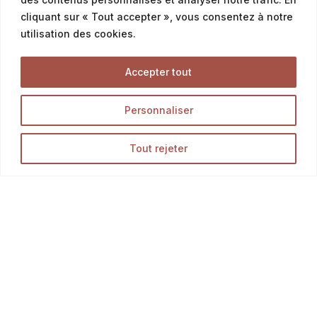
cliquant sur « Tout accepter », vous consentez à notre
utilisation des cookies.
Offres & Menus
Accepter tout
Menus snacking
Personnaliser
Offres petit déjeuner
Offres du moment & promotion
Tout rejeter
Tous Nos Produits
Découvrez l’ensemble des produits de notre boutique
en ligne, et délectez-vous des meilleurs pains,
Opération en cours...
viennoiseries et pâtisseries.
LA BOUTIQUE