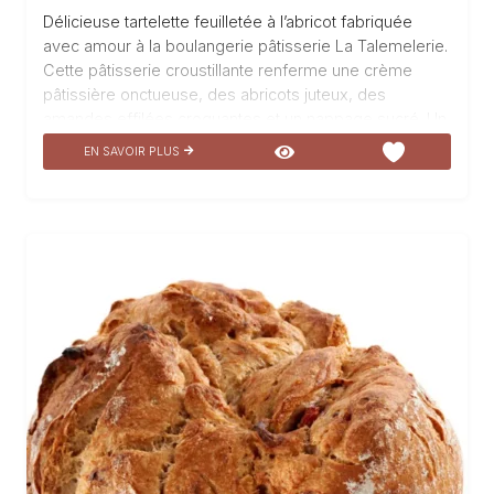
Délicieuse tartelette feuilletée à l’abricot fabriquée
avec amour à la boulangerie pâtisserie La Talemelerie.
Cette pâtisserie croustillante renferme une crème
pâtissière onctueuse, des abricots juteux, des
amandes effilées croquantes et un nappage sucré. Un
véritable délice pour les papilles qui vous transportera
EN SAVOIR PLUS
au coeur de l’été en une seule bouchée. Savourez
chaque instant de cette douceur fruitée et laissez-
vous emporter par sa saveur exquise.