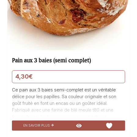
Pain aux 3 baies (semi complet)
4,30
€
Ce pain aux 3 baies semi-complet est un véritable
délice pour les papilles. Sa couleur originale et son
goût fruité en font un encas ou un goûter idéal.
Fabriqué avec une farine de blé meule t80 et une
farine de meule de pierre, ce pain est riche en
saveurs. Les baies de cassis, myrtilles et cranberries,
EN SAVOIR PLUS
connues pour leurs vertus antioxydantes, apportent
une touche de fraîcheur et de douceur. Dégustez ce