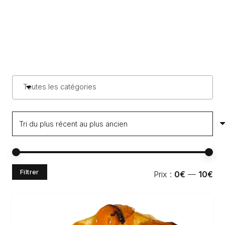
Toutes les catégories
Pri
Pri
Filtrer
Prix :
0€
—
10€
min
ma