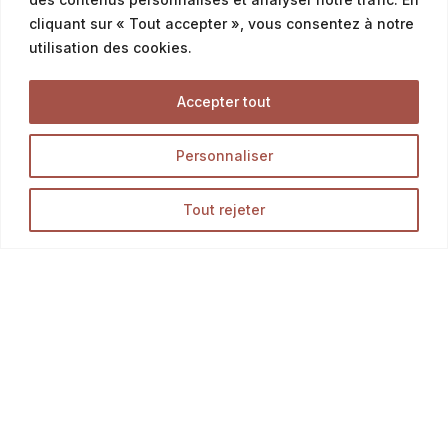
cliquant sur « Tout accepter », vous consentez à notre
utilisation des cookies.
Offres & Menus
Accepter tout
Menus snacking
Personnaliser
Offres petit déjeuner
Offres du moment & promotion
Tout rejeter
Tous Nos Produits
Découvrez l’ensemble des produits de notre boutique
en ligne, et délectez-vous des meilleurs pains,
Opération en cours...
viennoiseries et pâtisseries.
LA BOUTIQUE