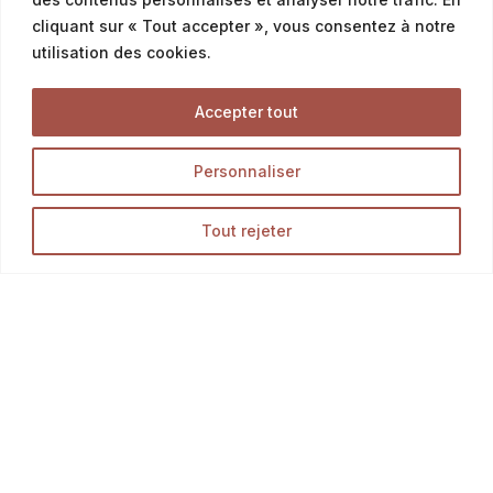
cliquant sur « Tout accepter », vous consentez à notre
utilisation des cookies.
Offres & Menus
Accepter tout
Menus snacking
Personnaliser
Offres petit déjeuner
Offres du moment & promotion
Tout rejeter
Tous Nos Produits
Découvrez l’ensemble des produits de notre boutique
en ligne, et délectez-vous des meilleurs pains,
Opération en cours...
viennoiseries et pâtisseries.
LA BOUTIQUE