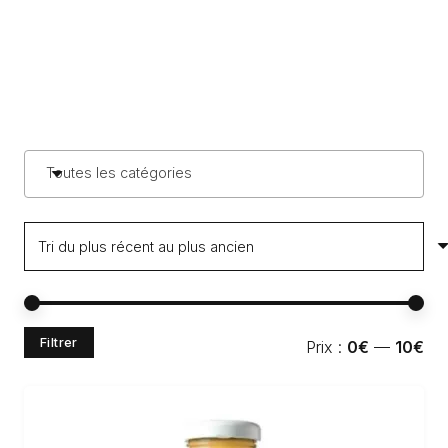
Toutes les catégories
Pri
Pri
Filtrer
Prix :
0€
—
10€
min
ma