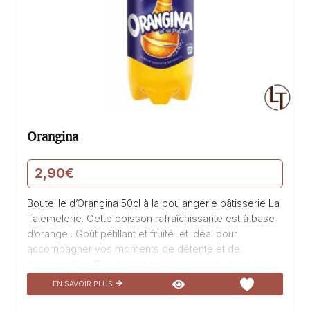
Orangina
2,90
€
Bouteille d’Orangina 50cl à la boulangerie pâtisserie La
Talemelerie. Cette boisson rafraîchissante est à base
d’orange . Goût pétillant et fruité et idéal pour
accompagner vos moments de détente et de
gourmandise. Que ce soit pour une pause sucrée ou
pour agrémenter vos repas.
EN SAVOIR PLUS