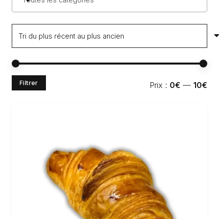
Pri
Pri
Filtrer
Prix :
0€
—
10€
min
ma