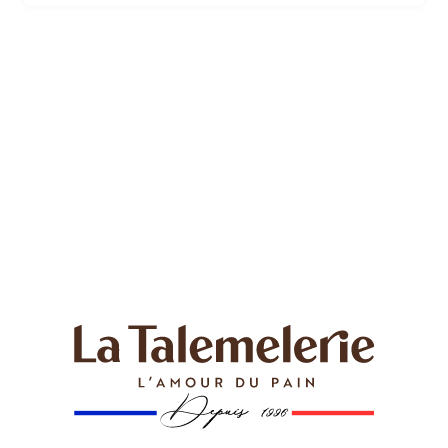
parisienne. Parfait pour accompagner votre café du
matin ou pour une pause sucrée dans la journée, le
mini croissant de La Talemelerie est un incontournable
à déguster sans modération.