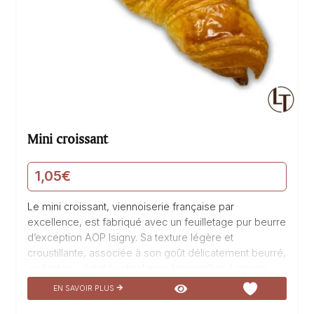
Mini croissant
1,05
€
Le mini croissant, viennoiserie française par
excellence, est fabriqué avec un feuilletage pur beurre
d’exception AOP Isigny. Sa texture légère et
croustillante, associée à son goût délicatement beurré,
en font un véritable régal pour les papilles. Laissez-
vous séduire par ce petit délice gourmand qui vous
EN SAVOIR PLUS
transportera directement dans une boulangerie