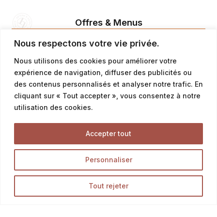
Offres & Menus
Menus snacking
Nous respectons votre vie privée.
Offres petit déjeuner
Nous utilisons des cookies pour améliorer votre
Offres du moment & promotion
expérience de navigation, diffuser des publicités ou
des contenus personnalisés et analyser notre trafic. En
cliquant sur « Tout accepter », vous consentez à notre
Tous Nos Produits
utilisation des cookies.
Accepter tout
Découvrez l’ensemble des produits de notre boutique
en ligne, et délectez-vous des meilleurs pains,
Personnaliser
viennoiseries et pâtisseries.
Tout rejeter
LA BOUTIQUE