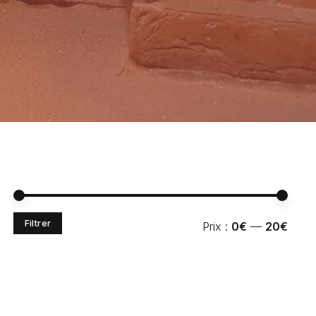
Prix
Prix
Filtrer
Prix :
0€
—
20€
min
max