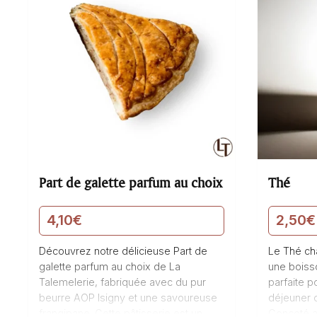
Part de galette parfum au choix
Thé
4,10
€
2,50
€
Découvrez notre délicieuse Part de
Le Thé ch
galette parfum au choix de La
une boisso
Talemelerie, fabriquée avec du pur
parfaite 
beurre AOP Isigny et une savoureuse
déjeuner 
frangipane. Cette pâtisserie est un
Concoté av