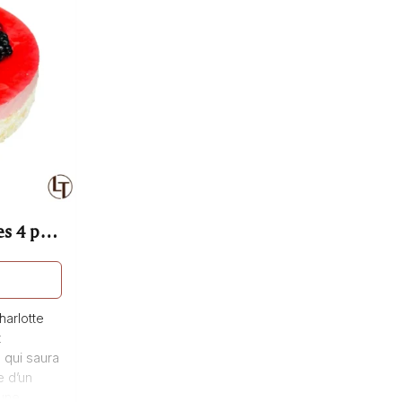
rsonnes
harlotte
t
qui saura
e d’un
’une