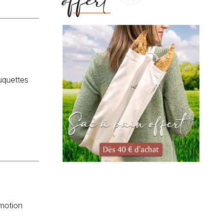
offert
uquettes
motion