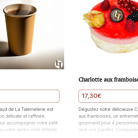
Charlotte aux framboises 4 pe
17,30
€
aud de La Talemelerie est
Dégustez notre délicieuse C
n délicate et raffinée,
aux framboises, un entreme
pour accompagner votre petit
gourmand pour 4 personnes 
ou votre après-midi détente.
ravir vos papilles. Composé
ec soin à partir d’une
biscuit charlotte moelleux, d