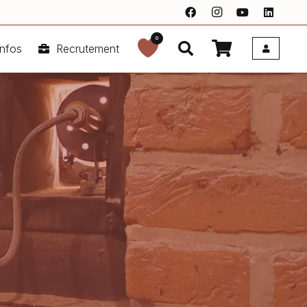
0
nfos
Recrutement