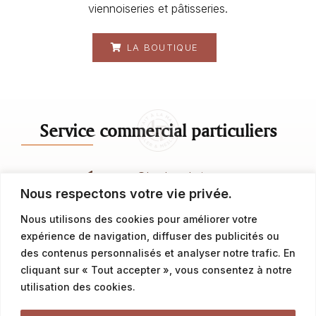
viennoiseries et pâtisseries.
LA BOUTIQUE
Service commercial particuliers
contact@latalemelerie.com
Nous respectons votre vie privée.
04 76 43 20 09
Nous utilisons des cookies pour améliorer votre
expérience de navigation, diffuser des publicités ou
Service commercial professionnels
des contenus personnalisés et analyser notre trafic. En
cliquant sur « Tout accepter », vous consentez à notre
utilisation des cookies.
commercial@latalemelerie.com