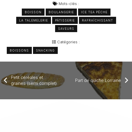
Mots-clés :
BOISSON
BOULANGERIE
ICE TEA PÊCHE
LA TALEMELERIE
PÂTISSERIE
RAFRAÎCHISSANT
SAVEURS
Catégories :
BOISSONS
SNACKING
Petit céréales et
Part de quiche Lorraine
graines (semi complet)