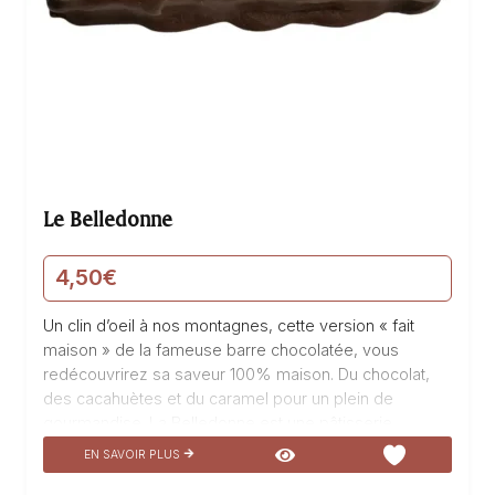
Le Belledonne
4,50
€
Un clin d’oeil à nos montagnes, cette version « fait
maison » de la fameuse barre chocolatée, vous
redécouvrirez sa saveur 100% maison. Du chocolat,
des cacahuètes et du caramel pour un plein de
gourmandise. La Belledonne est une pâtisserie
délicieuse qui évoque la douceur des sommets
EN SAVOIR PLUS
enneigés de notre belle région. Sa texture fondante et