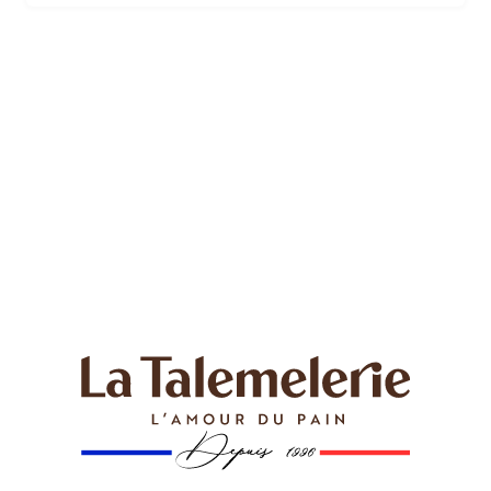
croustillante à la fois vous transportera dans un
voyage gustatif inoubliable. Les morceaux de
cacahuètes croquantes apportent une touche de
gourmandise supplémentaire à cette création.
Fabriquée avec amour dans notre boulangerie
pâtisserie La Talemelerie, la Belledonne est un régal
pour les papilles, une véritable invitation à…