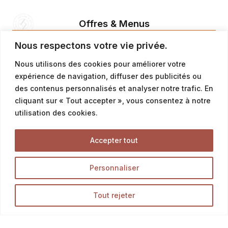
Offres & Menus
Menus snacking
Nous respectons votre vie privée.
Offres petit déjeuner
Nous utilisons des cookies pour améliorer votre
Offres du moment & promotion
expérience de navigation, diffuser des publicités ou
des contenus personnalisés et analyser notre trafic. En
cliquant sur « Tout accepter », vous consentez à notre
Tous Nos Produits
utilisation des cookies.
Accepter tout
Découvrez l’ensemble des produits de notre boutique
en ligne, et délectez-vous des meilleurs pains,
Personnaliser
viennoiseries et pâtisseries.
Tout rejeter
LA BOUTIQUE