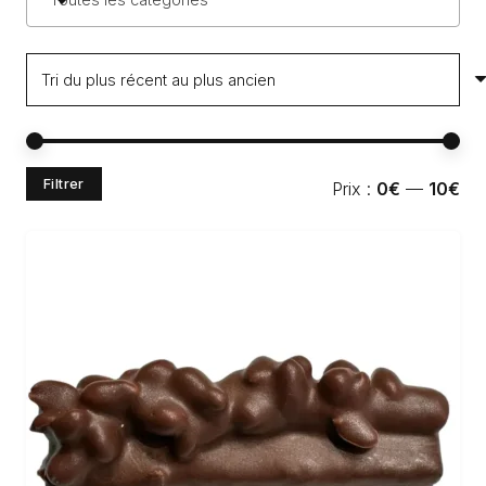
Pri
Pri
Filtrer
Prix :
0€
—
10€
min
ma