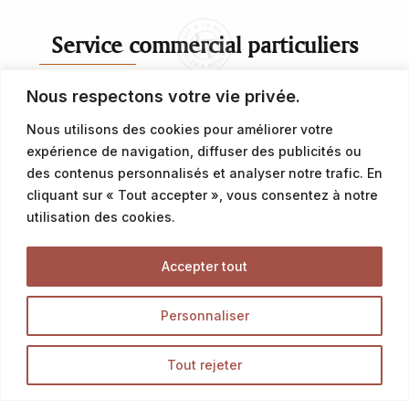
Service commercial particuliers
Nous respectons votre vie privée.
contact@latalemelerie.com
Nous utilisons des cookies pour améliorer votre
04 76 43 20 09
expérience de navigation, diffuser des publicités ou
des contenus personnalisés et analyser notre trafic. En
Service commercial professionnels
cliquant sur « Tout accepter », vous consentez à notre
utilisation des cookies.
commercial@latalemelerie.com
Accepter tout
04 76 43 20 09
Personnaliser
Accueil
Tout rejeter
La Talemelerie