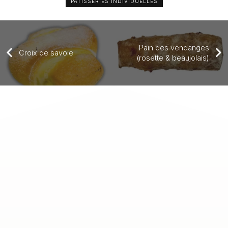
PÂTISSERIES INDIVIDUELLES
Pain des vendanges
Croix de savoie
(rosette & beaujolais)