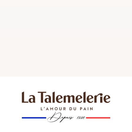
délicieux gâteaux aux irrésistibles viennoiseries.
Notre formule est un véritable régal pour les
papilles,…