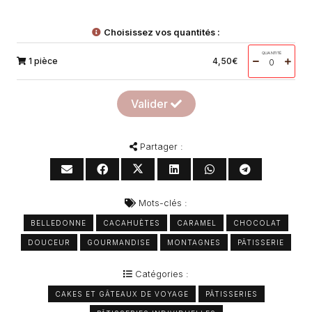
Choisissez vos quantités :
QUANTITÉ
1 pièce
4,50
€
Valider
Partager :
Mots-clés :
BELLEDONNE
CACAHUÈTES
CARAMEL
CHOCOLAT
DOUCEUR
GOURMANDISE
MONTAGNES
PÂTISSERIE
Catégories :
CAKES ET GÂTEAUX DE VOYAGE
PÂTISSERIES