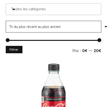
Toutes les catégories
Pri
Pri
Filtrer
Prix :
0€
—
20€
min
ma