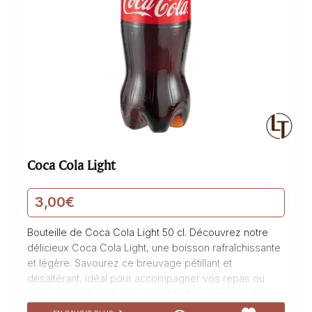
Coca Cola Light
3,00
€
Bouteille de Coca Cola Light 50 cl. Découvrez notre
délicieux Coca Cola Light, une boisson rafraîchissante
et légère. Savourez ce breuvage pétillant et
désaltérant, idéal pour accompagner vos repas ou
pour vous rafraîchir lors des chaudes journées d’été.
Notre Coca Cola Light est une boisson pétillante et