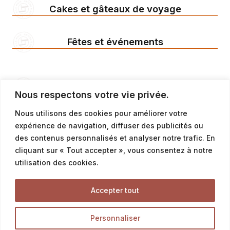
Cakes et gâteaux de voyage
Fêtes et événements
Offres & Menus
Nous respectons votre vie privée.
Menus snacking
Nous utilisons des cookies pour améliorer votre
Offres petit déjeuner
expérience de navigation, diffuser des publicités ou
des contenus personnalisés et analyser notre trafic. En
Offres du moment & promotion
cliquant sur « Tout accepter », vous consentez à notre
utilisation des cookies.
Tous Nos Produits
Accepter tout
Découvrez l’ensemble des produits de notre boutique
Personnaliser
en ligne, et délectez-vous des meilleurs pains,