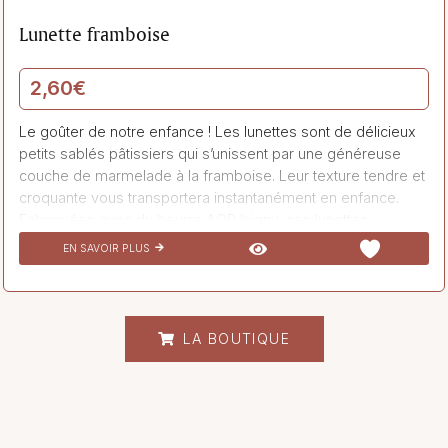
Lunette framboise
2,60
€
Le goûter de notre enfance ! Les lunettes sont de délicieux
petits sablés pâtissiers qui s’unissent par une généreuse
couche de marmelade à la framboise. Leur texture tendre et
croquante vous transportera instantanément en enfance.
Fabriquées avec du beurre AOP Isigny, ces lunettes
framboise sont un véritable régal. Leur douce saveur fruitée
EN SAVOIR PLUS
et acidulée vous fera fondre de plaisir. Idéales pour
accompagner votre pause café ou thé, ces petites
gourmandises vous feront voyager dans le temps et
raviveront vos souvenirs d’enfance. Laissez-vous tenter par
LA BOUTIQUE
ces petites douceurs, un délice pour les papilles !