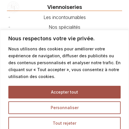
Viennoiseries
Les incontournables
Nos spécialités
Nos brioches
Nous respectons votre vie privée.
Mini viennoiseries & chouquettes
Nous utilisons des cookies pour améliorer votre
expérience de navigation, diffuser des publicités ou
Nos gourmandises
des contenus personnalisés et analyser notre trafic. En
cliquant sur « Tout accepter », vous consentez à notre
Snacking
utilisation des cookies.
Sandwichs
Accepter tout
Paninis & Ciabattas
Pizzas et fougasses
Personnaliser
Salades
Tout rejeter
Petites quiches