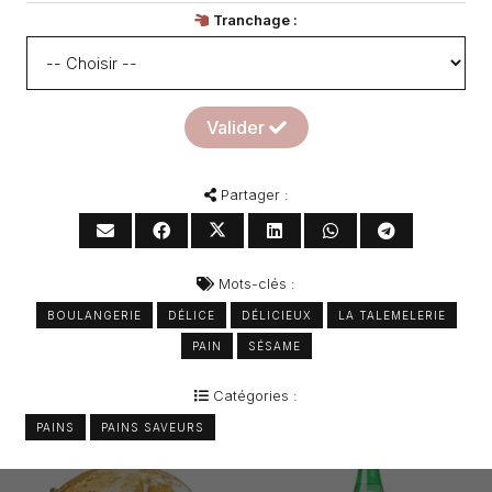
Tranchage :
Valider
Partager :
Mots-clés :
BOULANGERIE
DÉLICE
DÉLICIEUX
LA TALEMELERIE
PAIN
SÉSAME
Catégories :
PAINS
PAINS SAVEURS