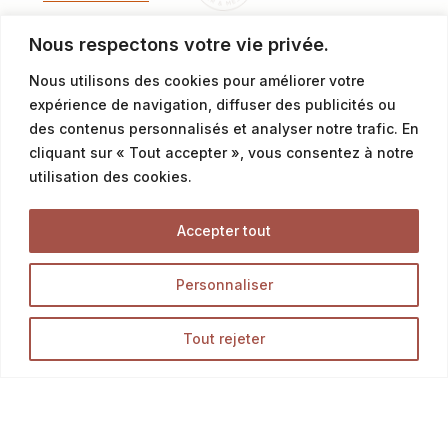
Nous respectons votre vie privée.
contact@latalemelerie.com
Nous utilisons des cookies pour améliorer votre
04 76 43 20 09
expérience de navigation, diffuser des publicités ou
des contenus personnalisés et analyser notre trafic. En
Service commercial professionnels
cliquant sur « Tout accepter », vous consentez à notre
utilisation des cookies.
commercial@latalemelerie.com
Accepter tout
04 76 43 20 09
Personnaliser
Accueil
Tout rejeter
La Talemelerie
Nos magasins
Boutique