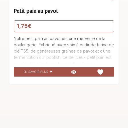
Petit pain au pavot
1,75
€
Notre petit pain au pavot est une merveille de la
boulangerie. Fabriqué avec soin à partir de farine de
blé T65, de généreuses graines de pavot et d’une
fermentation sur poolish, ce délicieux petit pain est
un véritable régal pour les papilles. Sa mie
moelleuse et légère, associée à la saveur subtile
EN SAVOIR PLUS
des graines de pavot, offre une expérience
gustative unique. Idéal pour accompagner vos
repas ou pour une pause gourmande, ce petit pain
au pavot est un incontournable de notre
boulangerie. Venez le déguster et laissez-vous
transporter par son goût exquis et sa texture
irrésistible.