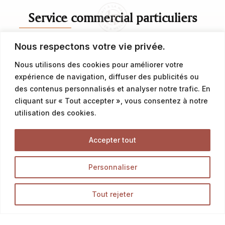
Service commercial particuliers
Nous respectons votre vie privée.
contact@latalemelerie.com
Nous utilisons des cookies pour améliorer votre
04 76 43 20 09
expérience de navigation, diffuser des publicités ou
des contenus personnalisés et analyser notre trafic. En
Service commercial professionnels
cliquant sur « Tout accepter », vous consentez à notre
utilisation des cookies.
commercial@latalemelerie.com
Accepter tout
04 76 43 20 09
Personnaliser
Accueil
Tout rejeter
La Talemelerie