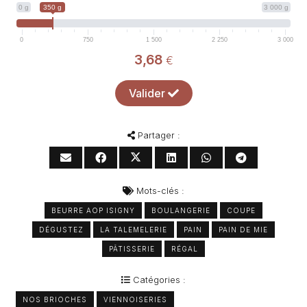
0 g
350 g
3 000 g
0
750
1 500
2 250
3 000
3,68
€
Valider
Partager :
Mots-clés :
BEURRE AOP ISIGNY
BOULANGERIE
COUPE
DÉGUSTEZ
LA TALEMELERIE
PAIN
PAIN DE MIE
PÂTISSERIE
RÉGAL
Catégories :
NOS BRIOCHES
VIENNOISERIES