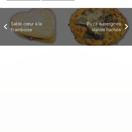
Sablé cœur à la
Pizza aubergines
Framboise
viande hachée