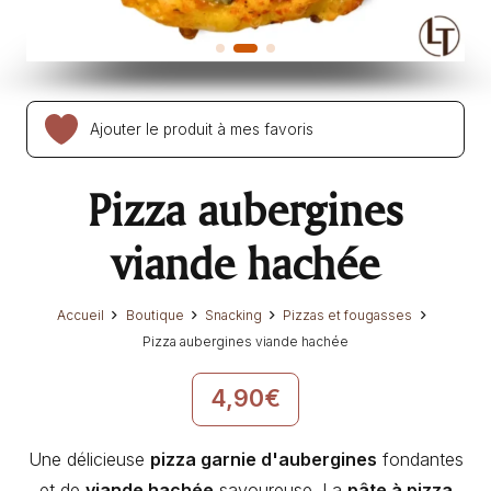
Ajouter le produit à mes favoris
Pizza aubergines
viande hachée
Accueil
Boutique
Snacking
Pizzas et fougasses
Pizza aubergines viande hachée
4,90
€
Une délicieuse
pizza garnie d'aubergines
fondantes
et de
viande hachée
savoureuse. La
pâte à pizza