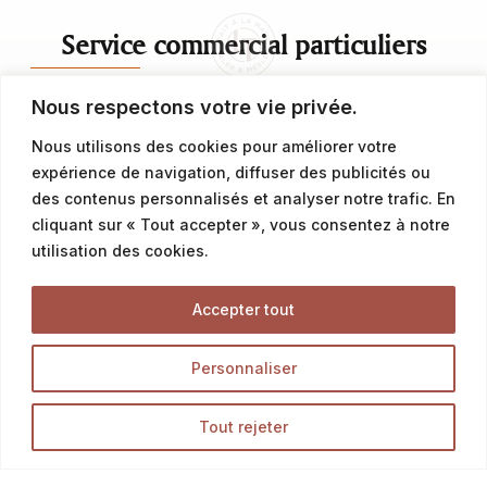
Service commercial particuliers
Nous respectons votre vie privée.
contact@latalemelerie.com
Nous utilisons des cookies pour améliorer votre
04 76 43 20 09
expérience de navigation, diffuser des publicités ou
des contenus personnalisés et analyser notre trafic. En
Service commercial professionnels
cliquant sur « Tout accepter », vous consentez à notre
utilisation des cookies.
commercial@latalemelerie.com
Accepter tout
04 76 43 20 09
Personnaliser
Accueil
Tout rejeter
La Talemelerie