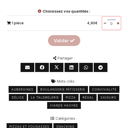
Choisissez vos quantités :
QUANTITÉ
1 pièce
4,90
€
Valider
Partager :
Mots-clés :
AUBERGINES
BOULANGERIE PÂTISSERIE
CONVIVIALITÉ
DÉLICE
LA TALEMELERIE
PIZZA
RÉGAL
SAVEURS
VIANDE HACHÉE
Catégories :
PIZZAS ET FOUGASSES
SNACKING