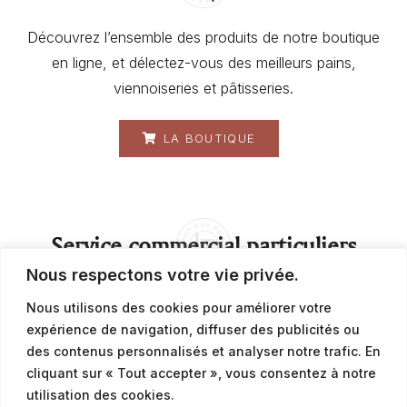
Découvrez l’ensemble des produits de notre boutique
en ligne, et délectez-vous des meilleurs pains,
viennoiseries et pâtisseries.
LA BOUTIQUE
Service commercial particuliers
Nous respectons votre vie privée.
contact@latalemelerie.com
Nous utilisons des cookies pour améliorer votre
expérience de navigation, diffuser des publicités ou
04 76 43 20 09
des contenus personnalisés et analyser notre trafic. En
cliquant sur « Tout accepter », vous consentez à notre
Service commercial professionnels
utilisation des cookies.