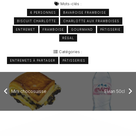
Mots-clés :
6 PERSONNES
BAVAROISE FRAMBOISE
BISCUIT CHARLOTTE
CHARLOTTE AUX FRAMBOISES
ENTREMET
FRAMBOISE
GOURMAND
PÂTISSERIE
RÉGAL
Catégories :
ENTREMETS À PARTAGER
PÂTISSERIES
Mini chocosuisse
Evian 50cl